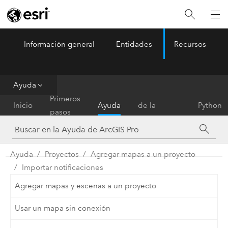
Información general
Entidades
Recursos
ArcGIS Pro
Menu
Ayuda
Referencia
Primeros
Inicio
Ayuda
de la
Python
pasos
herramienta
Ayuda
Proyectos
Agregar mapas a un proyecto
Importar notificaciones
Agregar mapas y escenas a un proyecto
Usar un mapa sin conexión