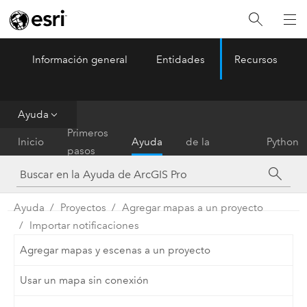
Información general
Entidades
Recursos
ArcGIS Pro
Menu
Ayuda
Referencia
Primeros
Inicio
Ayuda
de la
Python
pasos
herramienta
Ayuda
Proyectos
Agregar mapas a un proyecto
Importar notificaciones
Agregar mapas y escenas a un proyecto
Usar un mapa sin conexión