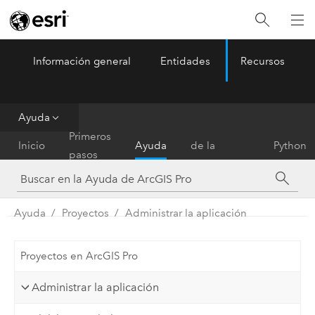
Información general
Entidades
Recursos
ArcGIS Pro
Menu
Ayuda
Referencia
Primeros
Inicio
Ayuda
de la
Python
pasos
herramienta
Ayuda
Proyectos
Administrar la aplicación
Proyectos en ArcGIS Pro
Administrar la aplicación