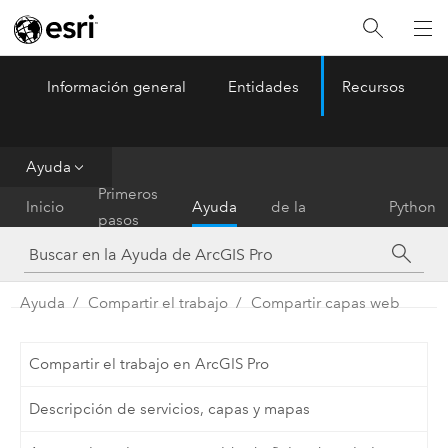
Información general
Entidades
Recursos
ArcGIS Pro
Menu
Ayuda
Referencia
Primeros
Inicio
Ayuda
de la
Python
pasos
herramienta
Ayuda
Compartir el trabajo
Compartir capas web
Compartir el trabajo en ArcGIS Pro
Descripción de servicios, capas y mapas