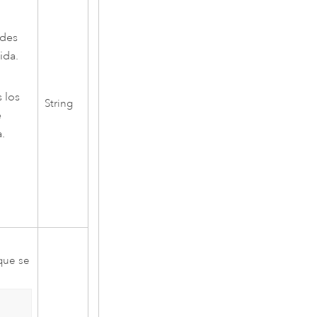
ades
ida.
 los
String
e
a.
 que se