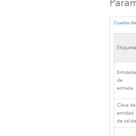
Parám
Cuadro de
Etiquet
Entidad
de
entrada
Clase de
entidad
de salid