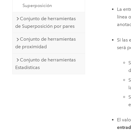
Superposición
La ent
línea 
Conjunto de herramientas
anotac
de Superposición por pares
Conjunto de herramientas
Si las
de proximidad
será p
Conjunto de herramientas
S
Estadísticas
d
S
l
S
e
El val
entra