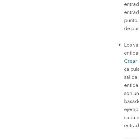
entrad
entrad
punto.
de pun
Los va
entida
Crear 
calcul
salida
entida
son un
basado
ejempl
cada e
entra