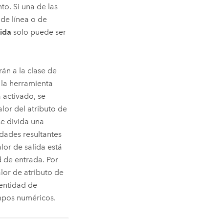
to. Si una de las
 de línea o de
lida
solo puede ser
rán a la clase de
 la herramienta
 activado, se
alor del atributo de
se divida una
idades resultantes
lor de salida está
d de entrada. Por
alor de atributo de
 entidad de
ampos numéricos.