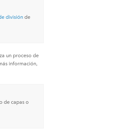
de división
de
liza un proceso de
más información,
ro de capas o