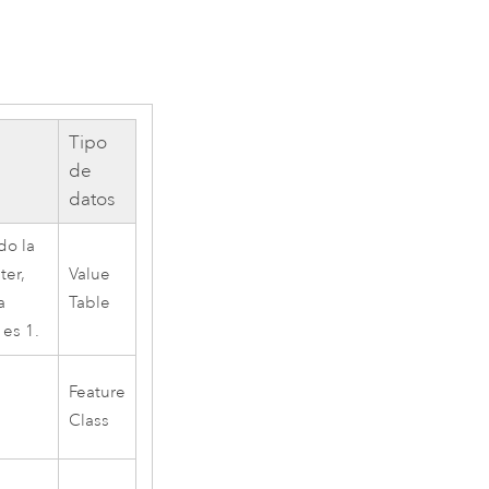
Tipo
de
datos
do la
ter,
Value
a
Table
 es 1.
Feature
Class