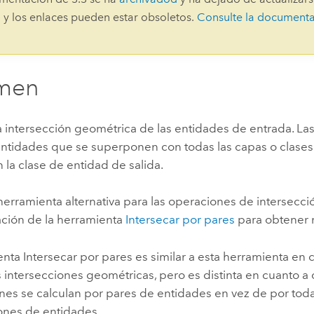
Explorar la gestión de infrae
 y los enlaces pueden estar obsoletos.
Consulte la document
Todas las historias
men
a intersección geométrica de las entidades de entrada. La
entidades que se superponen con todas las capas o clases
 la clase de entidad de salida.
herramienta alternativa para las operaciones de intersecció
ión de la herramienta
Intersecar por pares
para obtener 
enta
Intersecar por pares
es similar a esta herramienta en 
s intersecciones geométricas, pero es distinta en cuanto a 
nes se calculan por pares de entidades en vez de por toda
nes de entidades.