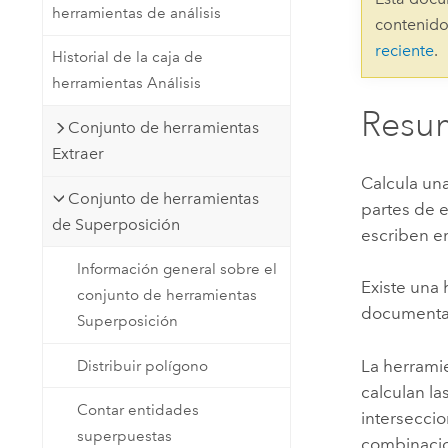
herramientas de análisis
Recursos Naturales
contenido
Tecnología para desarrolladores
reciente
.
Historial de la caja de
Crear aplicaciones de
herramientas Análisis
representación cartográfica y
Todos los sectores
análisis espacial
Resu
Conjunto de herramientas
Extraer
Todos los productos
Calcula un
Conjunto de herramientas
partes de 
de Superposición
escriben en
Información general sobre el
Existe una 
conjunto de herramientas
documentac
Superposición
La herrami
Distribuir polígono
calculan la
Contar entidades
interseccio
superpuestas
combinacio