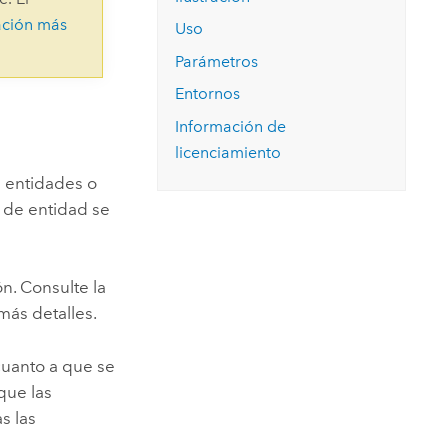
Explorar el curso
structuras
Explorar ArcGIS Pro
ación más
Leer la historia
Uso
Parámetros
Entornos
Información de
licenciamiento
s entidades o
 de entidad se
n. Consulte la
más detalles.
cuanto a que se
que las
s las