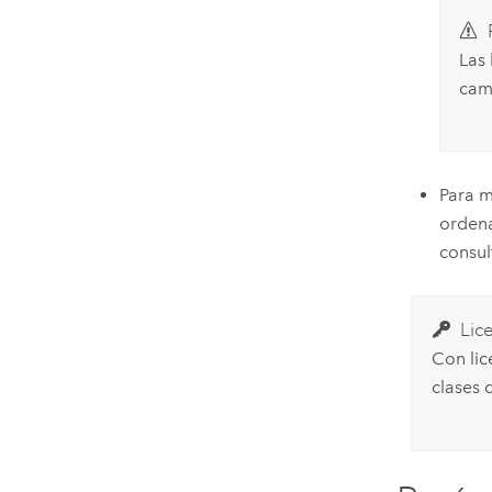
Las
cam
Para m
ordena
consu
Lic
Con lic
clases 