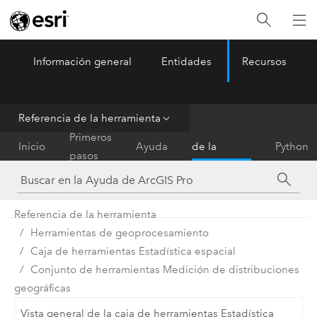
Información general
Entidades
Recursos
ArcGIS Pro
Menu
Referencia de la herramienta
Referencia
Primeros
Inicio
Ayuda
de la
Python
pasos
herramienta
Referencia de la herramienta
Herramientas de geoprocesamiento
Caja de herramientas Estadística espacial
Conjunto de herramientas Medición de distribuciones
geográficas
Vista general de la caja de herramientas Estadística