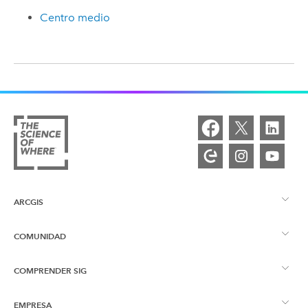
Centro medio
ARCGIS
COMUNIDAD
Descripción general de ArcGIS
COMPRENDER SIG
Comunidad de Esri
Representación cartográfica
EMPRESA
¿Qué son los SIG?