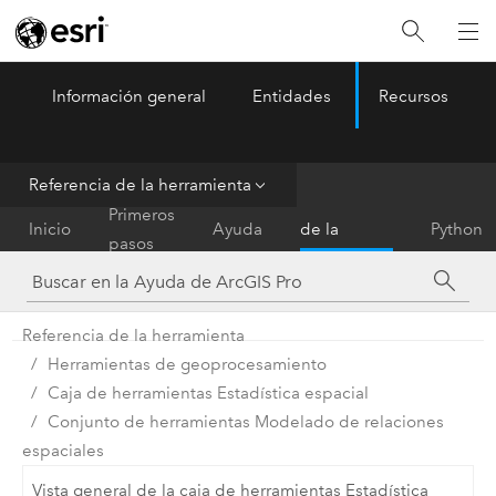
Información general
Entidades
Recursos
ArcGIS Pro
Menu
Referencia de la herramienta
Referencia
Primeros
Inicio
Ayuda
de la
Python
pasos
herramienta
Referencia de la herramienta
Herramientas de geoprocesamiento
Caja de herramientas Estadística espacial
Conjunto de herramientas Modelado de relaciones
espaciales
Vista general de la caja de herramientas Estadística