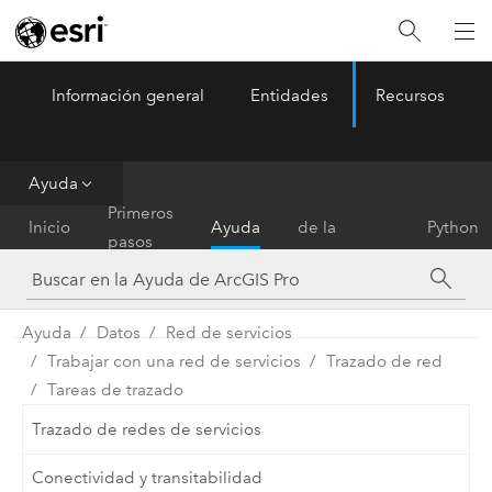
Información general
Entidades
Recursos
ArcGIS Pro
Menu
Ayuda
Referencia
Primeros
Inicio
Ayuda
de la
Python
pasos
herramienta
Ayuda
Datos
Red de servicios
Trabajar con una red de servicios
Trazado de red
Tareas de trazado
Trazado de redes de servicios
Conectividad y transitabilidad