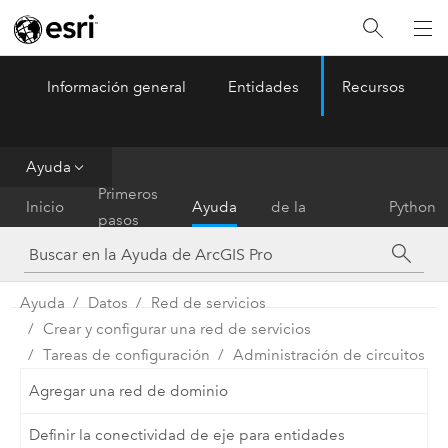
Información general
Entidades
Recursos
ArcGIS Pro
Menu
Ayuda
Referencia
Primeros
Inicio
Ayuda
de la
Python
pasos
herramienta
Ayuda
Datos
Red de servicios
Crear y configurar una red de servicios
Tareas de configuración
Administración de circuitos
Agregar una red de dominio
Definir la conectividad de eje para entidades