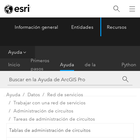
Información general
Entidades
Recursos
ArcGIS Pro
Menu
Ayuda
Referencia
Primeros
Inicio
Ayuda
de la
Python
pasos
herramienta
Ayuda
Datos
Red de servicios
Trabajar con una red de servicios
Administración de circuitos
Tareas de administración de circuitos
Tablas de administración de circuitos