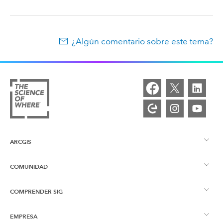
¿Algún comentario sobre este tema?
ARCGIS
COMUNIDAD
Descripción general de ArcGIS
COMPRENDER SIG
Comunidad de Esri
Representación cartográfica
EMPRESA
¿Qué son los SIG?
Blog de ArcGIS