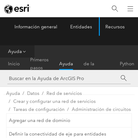
Información general
Entidades
Recursos
ArcGIS Pro
Menu
Ayuda
Referencia
Primeros
Inicio
Ayuda
de la
Python
pasos
herramienta
Ayuda
Datos
Red de servicios
Crear y configurar una red de servicios
Tareas de configuración
Administración de circuitos
Agregar una red de dominio
Definir la conectividad de eje para entidades