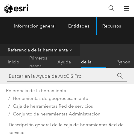
Información general
Entidades
Recursos
ArcGIS Pro
Menu
Referencia de la herramienta
Referencia
Primeros
Inicio
Ayuda
de la
Python
pasos
herramienta
Referencia de la herramienta
Herramientas de geoprocesamiento
Caja de herramientas Red de servicios
Conjunto de herramientas Administración
Descripción general de la caja de herramientas Red de
servicios