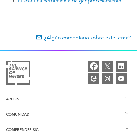
Buscar una herramienta de geoprocesamiento
¿Algún comentario sobre este tema?
ARCGIS
COMUNIDAD
Descripción general de ArcGIS
COMPRENDER SIG
Comunidad de Esri
Representación cartográfica