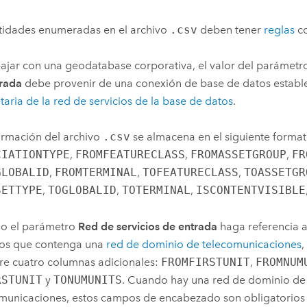
tidades enumeradas en el archivo
.csv
deben tener
reglas
co
bajar con una geodatabase corporativa, el valor del parámet
rada
debe provenir de una conexión de base de datos estab
taria de la red de servicios de la base de datos
.
ormación del archivo
.csv
se almacena en el siguiente format
CIATIONTYPE
,
FROMFEATURECLASS
,
FROMASSETGROUP
,
FR
GLOBALID
,
FROMTERMINAL
,
TOFEATURECLASS
,
TOASSETGR
SETTYPE
,
TOGLOBALID
,
TOTERMINAL
,
ISCONTENTVISIBLE
o el parámetro
Red de servicios de entrada
haga referencia a
ios que contenga una
red de dominio de telecomunicaciones
,
re cuatro columnas adicionales:
FROMFIRSTUNIT
,
FROMNUM
RSTUNIT
y
TONUMUNITS
. Cuando hay una red de dominio de
municaciones, estos campos de encabezado son obligatorios t