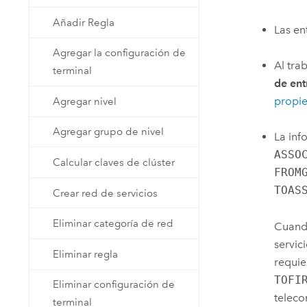
Añadir Regla
Las en
Agregar la configuración de
Al tra
terminal
de ent
propie
Agregar nivel
Agregar grupo de nivel
La inf
ASSO
Calcular claves de clúster
FROM
TOAS
Crear red de servicios
Eliminar categoría de red
Cuand
servic
Eliminar regla
requie
TOFI
Eliminar configuración de
teleco
terminal