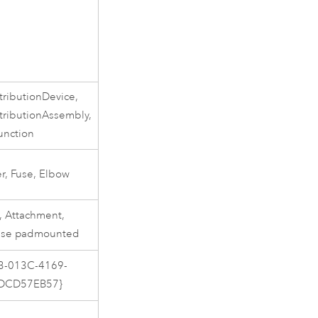
stributionDevice,
stributionAssembly,
unction
r, Fuse, Elbow
t, Attachment,
ase padmounted
3-013C-4169-
DCD57EB57}