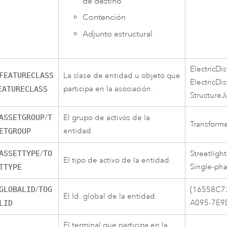
de destino
Contención
Adjunto estructural
ElectricDi
FEATURECLASS
La clase de entidad u objeto que
ElectricDi
participa en la asociación.
EATURECLASS
StructureJ
ASSETGROUP
/
T
El grupo de activos de la
Transforme
entidad.
ETGROUP
ASSETTYPE
/
TO
Streetligh
El tipo de activo de la entidad.
Single-ph
TTYPE
GLOBALID
/
TOG
{16558C7
El Id. global de la entidad.
A095-7E9
LID
El terminal que participa en la