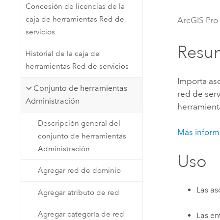
Concesión de licencias de la
Recursos Naturales
Tecnología para desarrolladores
caja de herramientas Red de
ArcGIS Pro
Crear aplicaciones de
servicios
representación cartográfica y
Todos los sectores
Resu
Historial de la caja de
análisis espacial
herramientas Red de servicios
Importa as
Conjunto de herramientas
Todos los productos
red de ser
Administración
herramien
Descripción general del
Más inform
conjunto de herramientas
Administración
Uso
Agregar red de dominio
Las as
Agregar atributo de red
Agregar categoría de red
Las en