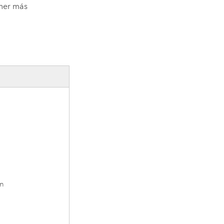
ener más
n