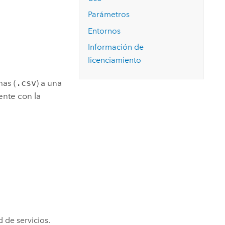
Explorar el curso
structuras
Explorar ArcGIS Pro
Leer la historia
Parámetros
Entornos
Información de
licenciamiento
as (
.csv
) a una
ente con la
d de servicios.