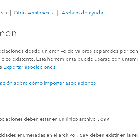
Explorar la gestión de infrae
 3.5
|
|
Archivo de ayuda
Otras versiones
Todas las historias
men
ociaciones desde un archivo de valores separados por com
vicios existente. Esta herramienta puede usarse conjuntam
ta
Exportar asociaciones
.
ación sobre cómo importar asociaciones
ociaciones deben estar en un único archivo
.csv
.
tidades enumeradas en el archivo
.csv
deben existir en la re