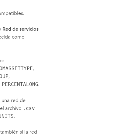
mpatibles.
ro
Red de servicios
lecida como
o:
OMASSETTYPE
,
OUP
,
,
PERCENTALONG
.
 una red de
 el archivo
.csv
UNITS
,
ambién si la red