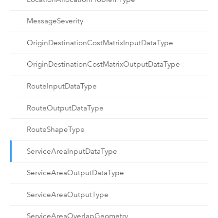
MessageSeverity
OriginDestinationCostMatrixInputDataType
OriginDestinationCostMatrixOutputDataType
RouteInputDataType
RouteOutputDataType
RouteShapeType
ServiceAreaInputDataType
ServiceAreaOutputDataType
ServiceAreaOutputType
ServiceAreaOverlapGeometry