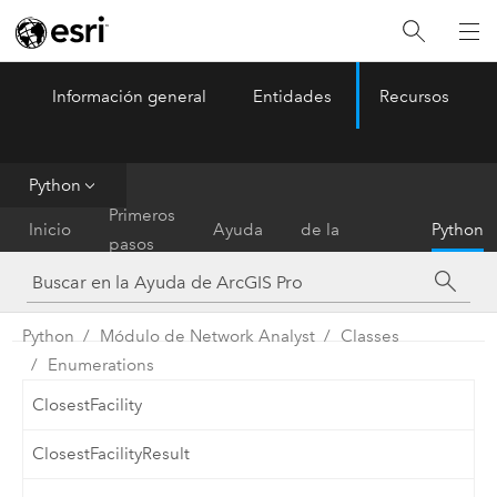
Información general
Entidades
Recursos
ArcGIS Pro
Menu
Python
Referencia
Primeros
Inicio
Ayuda
de la
Python
pasos
herramienta
Python
Módulo de Network Analyst
Classes
Enumerations
ClosestFacility
ClosestFacilityResult