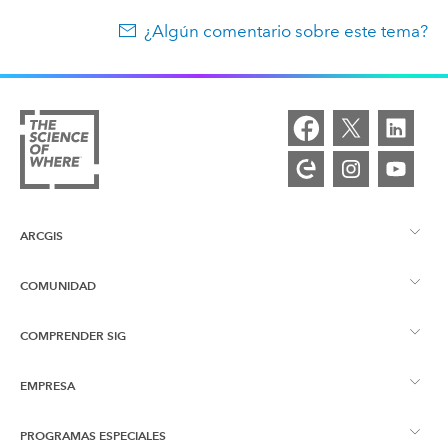
¿Algún comentario sobre este tema?
ARCGIS
COMUNIDAD
Descripción general de ArcGIS
COMPRENDER SIG
Comunidad de Esri
Representación cartográfica
EMPRESA
¿Qué son los SIG?
Blog de ArcGIS
ArcGIS Pro
PROGRAMAS ESPECIALES
Acerca de Esri
Inteligencia de ubicación