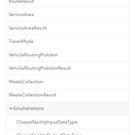
RouteResult
ServiceArea
ServiceAreaResult
TravelMode
VehicleRoutingProblem
VehicleRoutingProblemResult
WasteCollection
WasteCollectionResult
Enumerations
ClosestFacilityInputDataType