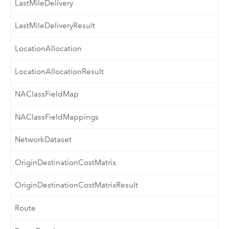
LastMileDelivery
LastMileDeliveryResult
LocationAllocation
LocationAllocationResult
NAClassFieldMap
NAClassFieldMappings
NetworkDataset
OriginDestinationCostMatrix
OriginDestinationCostMatrixResult
Route