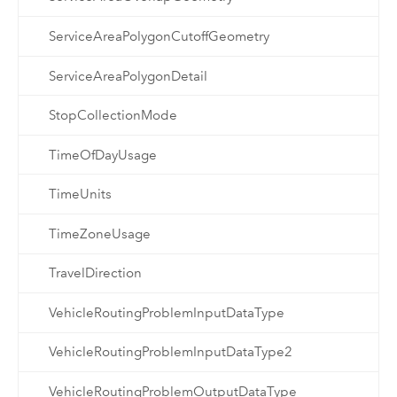
ServiceAreaPolygonCutoffGeometry
ServiceAreaPolygonDetail
StopCollectionMode
TimeOfDayUsage
TimeUnits
TimeZoneUsage
TravelDirection
VehicleRoutingProblemInputDataType
VehicleRoutingProblemInputDataType2
VehicleRoutingProblemOutputDataType