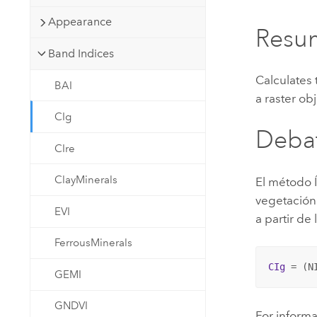
Recursos Naturales
Appearance
Tecnología para desarrolladores
Resu
Crear aplicaciones de
Band Indices
representación cartográfica y
Todos los sectores
análisis espacial
Calculates 
BAI
a raster ob
CIg
Todos los productos
Deba
CIre
ClayMinerals
El método Í
vegetación 
EVI
a partir de
FerrousMinerals
CIg
 = (N
GEMI
GNDVI
For informa