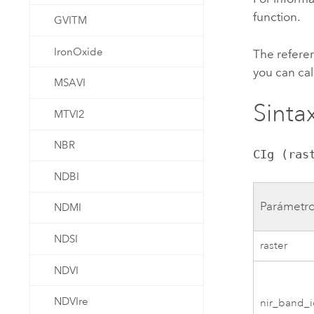
function.
GVITM
IronOxide
The referen
you can cal
MSAVI
Sintax
MTVI2
NBR
CIg (ras
NDBI
Parámetr
NDMI
NDSI
raster
NDVI
NDVIre
nir_band_