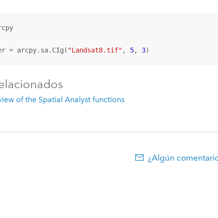
cpy

er = arcpy.sa.CIg(
"Landsat8.tif"
, 
5
, 
3
)
elacionados
iew of the Spatial Analyst functions
¿Algún comentario