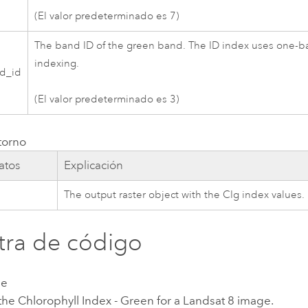
(El valor predeterminado es 7)
The band ID of the green band. The ID index uses one-
indexing.
d_id
(El valor predeterminado es 3)
torno
atos
Explicación
The output raster object with the CIg index values.
ra de código
le
the Chlorophyll Index - Green for a Landsat 8 image.