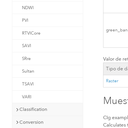
NDWI
PVI
green_ban
RTVICore
SAVI
SRre
Valor de re
Tipo de d
Sultan
Raster
TSAVI
VARI
Muest
Classification
CIg examp
Conversion
Calculates 