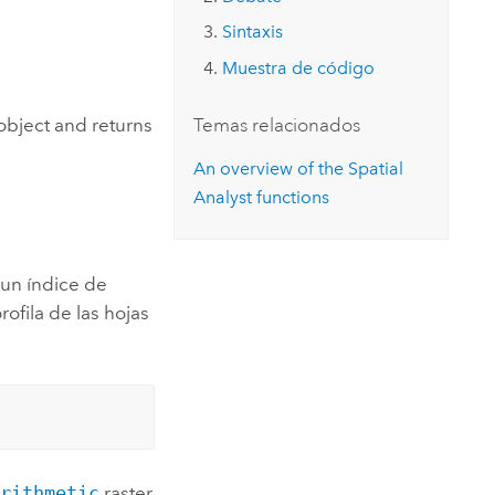
Explorar el curso
structuras
Explorar ArcGIS Pro
Leer la historia
Sintaxis
Muestra de código
object and returns
Temas relacionados
An overview of the Spatial
Analyst functions
s un índice de
ofila de las hojas
Arithmetic
raster