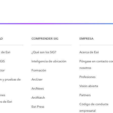
AD
COMPRENDER SIG
EMPRESA
de Esri
¿Qué son los SIG?
Acerca de Esri
cGIS
Inteligencia de ubicación
Póngase en contacto co
nosotros
ctor
Formación
Profesiones
ón y pruebas de
ArcUser
Visión abierta
ArcNews
enes
Partners
ArcWatch
s de Esri
Código de conducta
Esri Press
empresarial