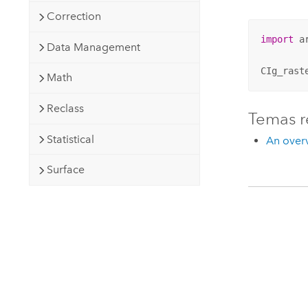
Correction
import
 ar
Data Management
CIg_rast
Math
Reclass
Temas r
Statistical
An overv
Surface