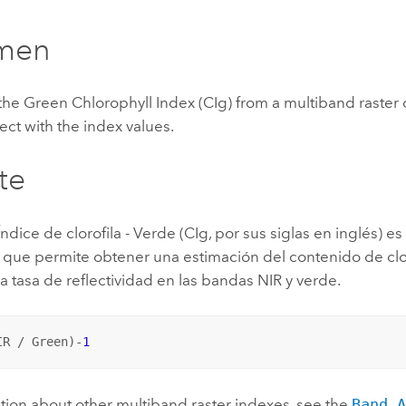
Explorar la gestión de infrae
men
Todas las historias
the Green Chlorophyll Index (CIg) from a multiband raster 
ject with the index values.
te
ndice de clorofila - Verde (CIg, por sus siglas en inglés) e
que permite obtener una estimación del contenido de clor
 la tasa de reflectividad en las bandas NIR y verde.
IR / Green)-
1
tion about other multiband raster indexes, see the
Band 