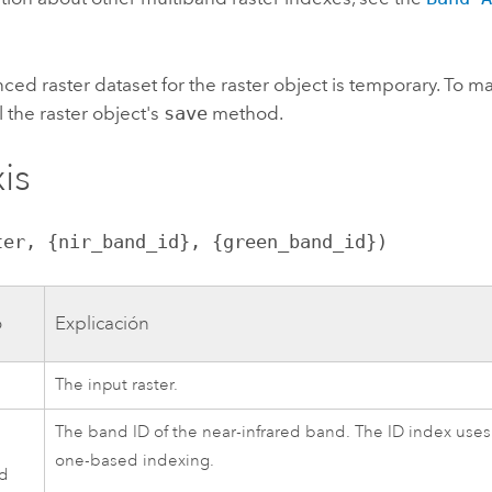
ced raster dataset for the raster object is temporary. To m
l the raster object's
save
method.
is
ter, {nir_band_id}, {green_band_id})
o
Explicación
The input raster.
The band ID of the near-infrared band. The ID index uses
one-based indexing.
id