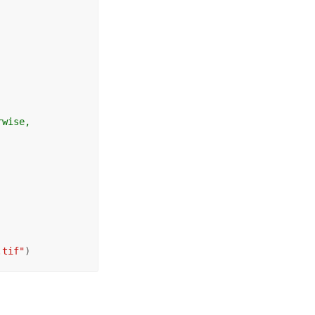
rwise,
.tif"
)