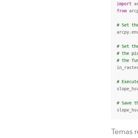
import
from
 arc
# Set th
arcpy.en
# Set th
# the pi
# the fu
in_raste
# Execut
slope_hs
# Save t
slope_hs
Temas r