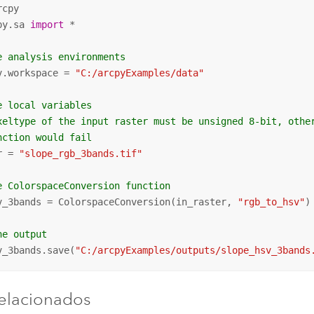
py.sa 
import
 *

e analysis environments
v.workspace = 
"C:/arcpyExamples/data"
e local variables
xeltype of the input raster must be unsigned 8-bit, othe
nction would fail
r = 
"slope_rgb_3bands.tif"
e ColorspaceConversion function
v_3bands = ColorspaceConversion(in_raster, 
"rgb_to_hsv"
)

he output
v_3bands.save(
"C:/arcpyExamples/outputs/slope_hsv_3bands
elacionados