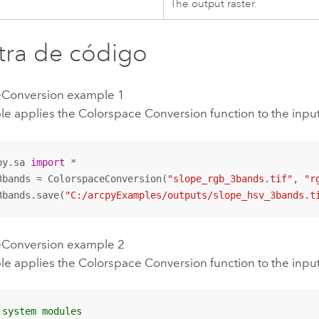
The output raster.
ra de código
eConversion example 1
e applies the Colorspace Conversion function to the input 
py.sa 
import
 *

3bands = ColorspaceConversion(
"slope_rgb_3bands.tif"
, 
"r
3bands.save(
"C:/arcpyExamples/outputs/slope_hsv_3bands.t
eConversion example 2
e applies the Colorspace Conversion function to the input 
 system modules