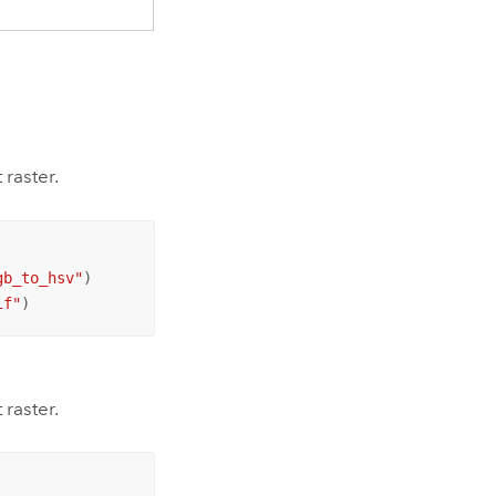
raster.
gb_to_hsv"
)

if"
)
raster.