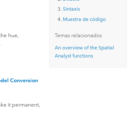
Explorar el curso
structuras
Explorar ArcGIS Pro
Leer la historia
Sintaxis
Muestra de código
the hue,
Temas relacionados
.
An overview of the Spatial
Analyst functions
del Conversion
ake it permanent,