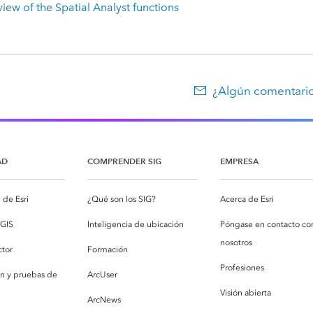
iew of the Spatial Analyst functions
¿Algún comentario
AD
COMPRENDER SIG
EMPRESA
de Esri
¿Qué son los SIG?
Acerca de Esri
cGIS
Inteligencia de ubicación
Póngase en contacto co
nosotros
ctor
Formación
Profesiones
ón y pruebas de
ArcUser
Visión abierta
ArcNews