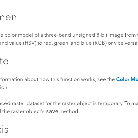
Explorar la gestión de infrae
men
Todas las historias
he color model of a three-band unsigned 8-bit image from 
 and value (HSV) to red, green, and blue (RGB) or vice versa
te
formation about how this function works, see the
Color Mo
ion.
ced raster dataset for the raster object is temporary. To m
l the raster object's
save
method.
is