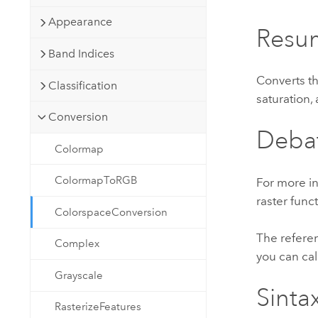
Recursos Naturales
Appearance
Tecnología para desarrolladores
Resu
Crear aplicaciones de
Band Indices
representación cartográfica y
Todos los sectores
análisis espacial
Converts t
Classification
saturation,
Conversion
Todos los productos
Deba
Colormap
ColormapToRGB
For more in
raster funct
ColorspaceConversion
The referen
Complex
you can cal
Grayscale
Sintax
RasterizeFeatures