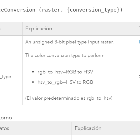
ceConversion (raster, {conversion_type})
o
Explicación
An unsigned 8-bit pixel type input raster.
The color conversion type to perform.
rgb_to_hsv
—
RGB to HSV
_type
hsv_to_rgb
—
HSV to RGB
(El valor predeterminado es rgb_to_hsv)
torno
atos
Explicación