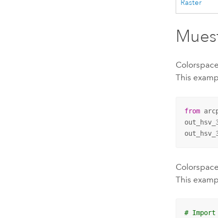
Raster
Muest
Colorspac
This exampl
from
 arc
out_hsv_
out_hsv_
Colorspac
This exampl
# Import