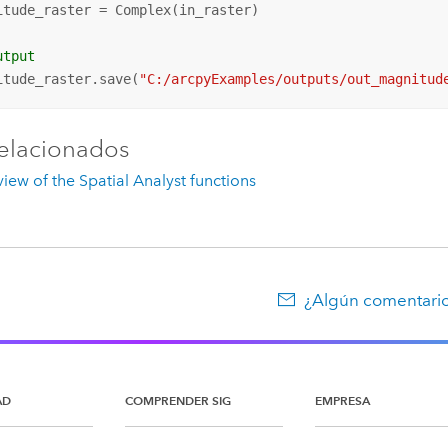
itude_raster = Complex(in_raster)

utput
itude_raster.save(
"C:/arcpyExamples/outputs/out_magnitud
elacionados
iew of the Spatial Analyst functions
¿Algún comentario
AD
COMPRENDER SIG
EMPRESA