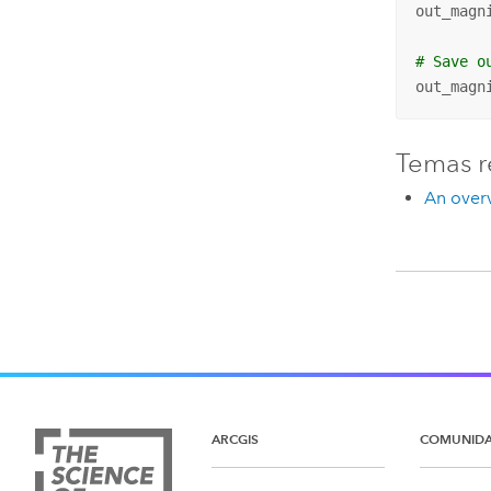
out_magn
# Save o
out_magn
Temas r
An overv
ARCGIS
COMUNID