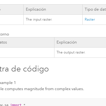
o
Explicación
Tipo de dat
The input raster.
Raster
torno
atos
Explicación
The output raster.
ra de código
xample 1
le computes magnitude from complex values.
py.sa 
import
 *
