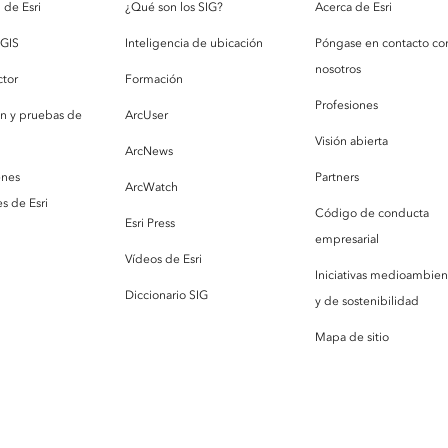
de Esri
¿Qué son los SIG?
Acerca de Esri
cGIS
Inteligencia de ubicación
Póngase en contacto co
nosotros
ctor
Formación
Profesiones
ón y pruebas de
ArcUser
Visión abierta
ArcNews
enes
Partners
ArcWatch
s de Esri
Código de conducta
Esri Press
empresarial
Vídeos de Esri
Iniciativas medioambien
Diccionario SIG
y de sostenibilidad
Mapa de sitio