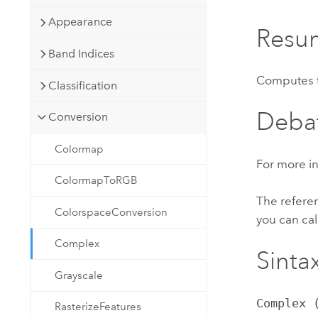
Recursos Naturales
Appearance
Tecnología para desarrolladores
Resu
Crear aplicaciones de
Band Indices
representación cartográfica y
Todos los sectores
análisis espacial
Computes t
Classification
Deba
Conversion
Todos los productos
Colormap
For more in
ColormapToRGB
The referen
ColorspaceConversion
you can cal
Complex
Sintax
Grayscale
Complex 
RasterizeFeatures