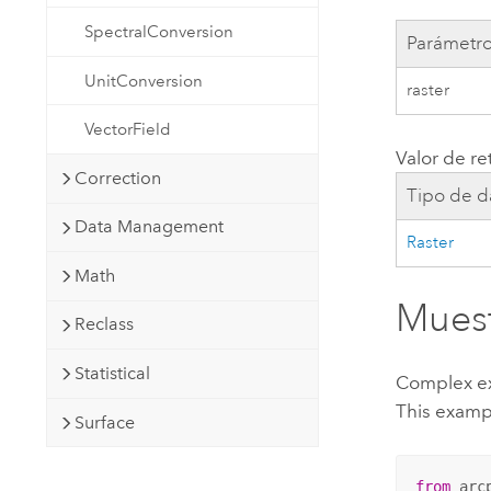
SpectralConversion
Parámetr
UnitConversion
raster
VectorField
Valor de re
Correction
Tipo de d
Data Management
Raster
Math
Muest
Reclass
Statistical
Complex e
This examp
Surface
from
 arc