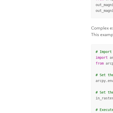
out_magn
out_magn
Complex e
This examp
# Import
import
from
 arc
# Set th
arcpy.en
# Set th
in_raste
# Execut