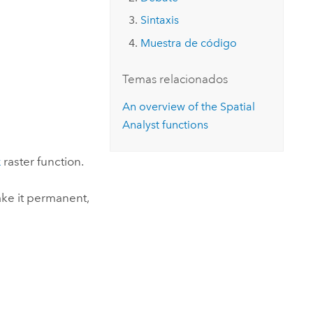
Explorar el curso
structuras
Explorar ArcGIS Pro
Leer la historia
Sintaxis
Muestra de código
Temas relacionados
An overview of the Spatial
Analyst functions
x
raster function.
ake it permanent,