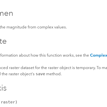
Explorar la gestión de infrae
men
Todas las historias
he magnitude from complex values.
te
formation about how this function works, see the
Comple
ced raster dataset for the raster object is temporary. To m
l the raster object's
save
method.
is
(raster)