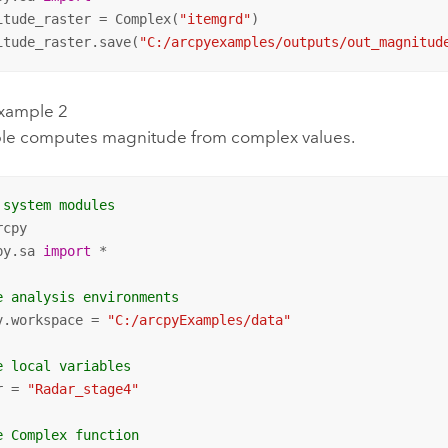
itude_raster = Complex(
"itemgrd"
)

itude_raster.save(
"C:/arcpyexamples/outputs/out_magnitud
xample 2
le computes magnitude from complex values.
 system modules
py.sa 
import
 *

e analysis environments
v.workspace = 
"C:/arcpyExamples/data"
e local variables
r = 
"Radar_stage4"
e Complex function