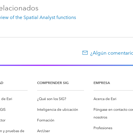
elacionados
iew of the Spatial Analyst functions
¿Algún comentario
AD
COMPRENDER SIG
EMPRESA
de Esri
¿Qué son los SIG?
Acerca de Esri
cGIS
Inteligencia de ubicación
Póngase en contacto co
nosotros
ctor
Formación
Profesiones
ón y pruebas de
ArcUser