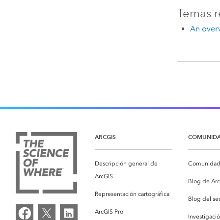
Temas r
An overv
ARCGIS
COMUNID
Descripción general de
Comunidad 
ArcGIS
Blog de Ar
Representación cartográfica
Blog del se
ArcGIS Pro
Investigaci