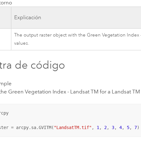
torno
Explicación
The output raster object with the Green Vegetation Index
values.
ra de código
mple
 the Green Vegetation Index - Landsat TM for a Landsat TM
cpy

ster = arcpy.sa.GVITM(
"LandsatTM.tif"
, 
1
, 
2
, 
3
, 
4
, 
5
, 
7
)