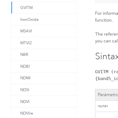
GVITM
For informa
IronOxide
function.
MSAVI
The referen
you can cal
MTVI2
Sintax
NBR
NDBI
GVITM (r
NDMI
{band5_i
NDSI
Parámetr
NDVI
raster
NDVIre