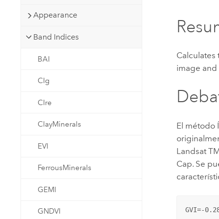
Recursos Naturales
Appearance
Tecnología para desarrolladores
Resu
Crear aplicaciones de
Band Indices
representación cartográfica y
Todos los sectores
análisis espacial
Calculates
BAI
image and r
CIg
Todos los productos
Deba
CIre
ClayMinerals
El método Í
originalme
EVI
Landsat TM
Cap. Se pu
FerrousMinerals
característ
GEMI
GVI=-0.2
GNDVI