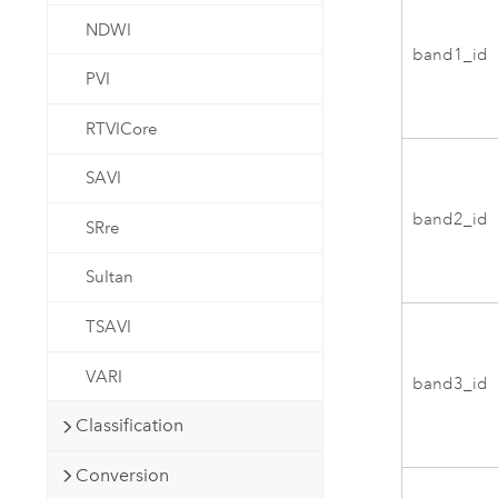
NDWI
band1_id
PVI
RTVICore
SAVI
band2_id
SRre
Sultan
TSAVI
VARI
band3_id
Classification
Conversion