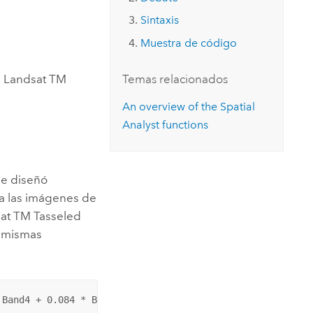
Explorar el curso
structuras
Explorar ArcGIS Pro
Leer la historia
Sintaxis
Muestra de código
a Landsat TM
Temas relacionados
An overview of the Spatial
Analyst functions
se diseñó
a las imágenes de
at TM Tasseled
s mismas
 Band4 + 0.084 * Band5 - 1.18 * Band7