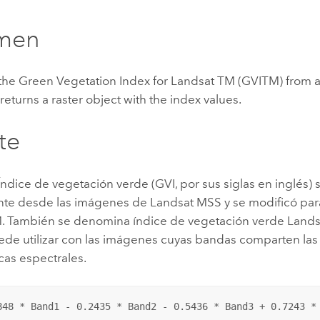
Explorar la gestión de infrae
men
Todas las historias
 the Green Vegetation Index for Landsat TM (GVITM) from 
eturns a raster object with the index values.
te
ndice de vegetación verde (GVI, por sus siglas en inglés) 
nte desde las imágenes de Landsat MSS y se modificó par
. También se denomina índice de vegetación verde Lands
ede utilizar con las imágenes cuyas bandas comparten la
icas espectrales.
848 * Band1 - 0.2435 * Band2 - 0.5436 * Band3 + 0.7243 *