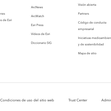
Visión abierta
ArcNews
enes
Partners
ArcWatch
s de Esri
Código de conducta
Esri Press
empresarial
Vídeos de Esri
Iniciativas medioambien
Diccionario SIG
y de sostenibilidad
Mapa de sitio
Condiciones de uso del sitio web
Trust Center
Admin