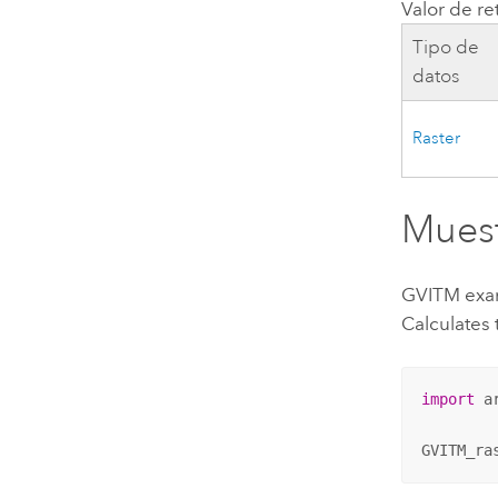
Valor de re
Tipo de
datos
Raster
Muest
GVITM exa
Calculates
import
 ar
GVITM_ra