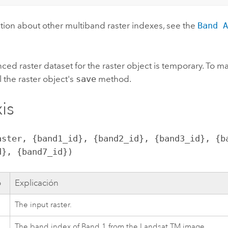
tion about other multiband raster indexes, see the
Band 
ced raster dataset for the raster object is temporary. To m
l the raster object's
save
method.
is
aster, {band1_id}, {band2_id}, {band3_id}, {ba
d}, {band7_id})
o
Explicación
The input raster.
The band index of Band 1 from the Landsat TM image.