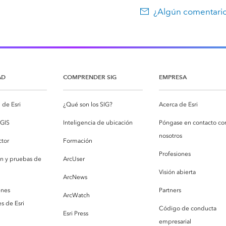
¿Algún comentario
AD
COMPRENDER SIG
EMPRESA
de Esri
¿Qué son los SIG?
Acerca de Esri
cGIS
Inteligencia de ubicación
Póngase en contacto co
nosotros
ctor
Formación
Profesiones
ón y pruebas de
ArcUser
Visión abierta
ArcNews
enes
Partners
ArcWatch
s de Esri
Código de conducta
Esri Press
empresarial