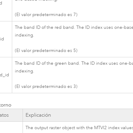
id
(El valor predeterminado es 7)
The band ID of the red band. The ID index uses one-bas
indexing.
id
(El valor predeterminado es 5)
The band ID of the green band. The ID index uses one-
indexing.
d_id
(El valor predeterminado es 3)
torno
atos
Explicación
The output raster object with the MTVI2 index value