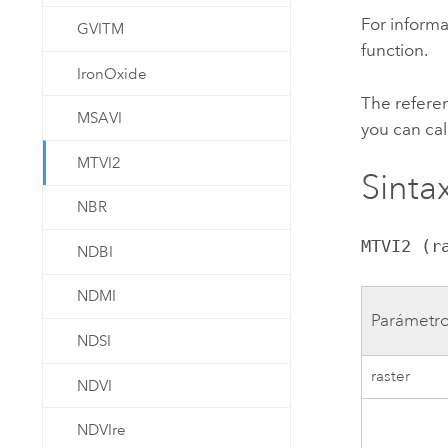
For informa
GVITM
function.
IronOxide
The referen
MSAVI
you can cal
MTVI2
Sintax
NBR
MTVI2 (r
NDBI
NDMI
Parámetr
NDSI
raster
NDVI
NDVIre