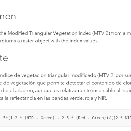
Explorar la gestión de infrae
men
Todas las historias
the Modified Triangular Vegetation Index (MTVI2) from a m
returns a raster object with the index values.
te
ndice de vegetación triangular modificado (MTVI2, por sus
e de vegetación que permite detectar el contenido de cloro
 dosel arbóreo, aunque es relativamente insensible al índ
liza la reflectancia en las bandas verde, roja y NIR.
1.5*(1.2 * (NIR - Green) - 2.5 * (Red - Green))√((2 * NI