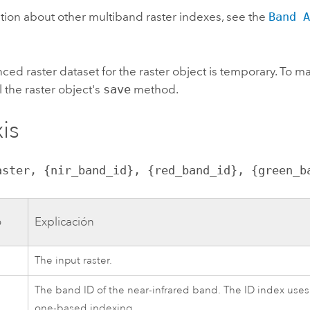
tion about other multiband raster indexes, see the
Band 
ced raster dataset for the raster object is temporary. To m
l the raster object's
save
method.
is
aster, {nir_band_id}, {red_band_id}, {green_b
o
Explicación
The input raster.
The band ID of the near-infrared band. The ID index uses
one-based indexing.