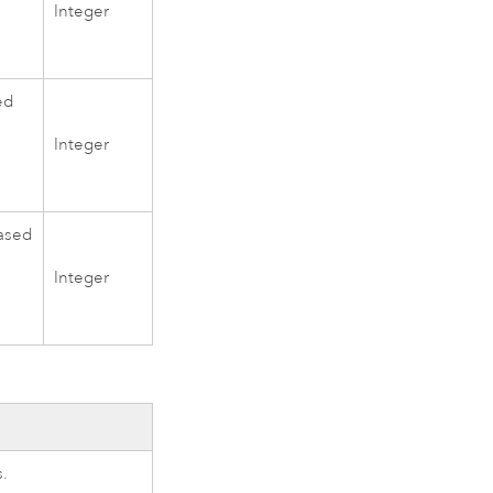
Integer
ed
Integer
based
Integer
s.