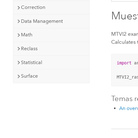
Correction
Muest
Data Management
MTVI2 exa
Math
Calculates 
Reclass
Statistical
import
 ar
Surface
MTVI2_ra
Temas r
An overv