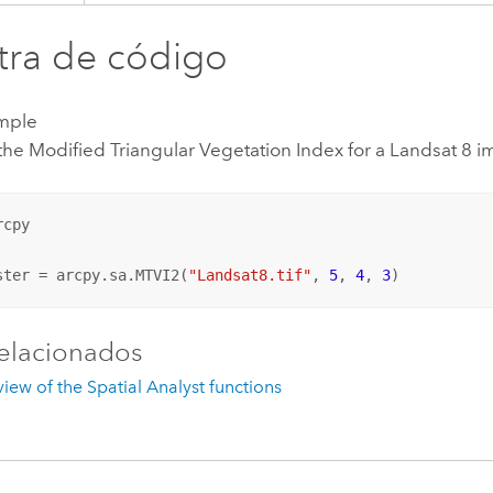
ra de código
mple
the Modified Triangular Vegetation Index for a Landsat 8 i
cpy

ster = arcpy.sa.MTVI2(
"Landsat8.tif"
, 
5
, 
4
, 
3
)
elacionados
iew of the Spatial Analyst functions