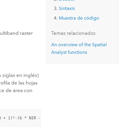
Explorar el curso
structuras
Explorar ArcGIS Pro
Leer la historia
Sintaxis
Muestra de código
ultiband raster
Temas relacionados
An overview of the Spatial
Analyst functions
 siglas en inglés)
fila de las hojas
ice de área con
R + 1)²-(6 * NIR - 5√(Red)) - 0.5)