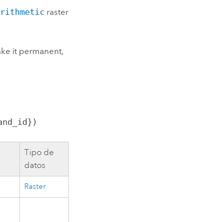
Arithmetic
raster
ake it permanent,
and_id})
Tipo de
datos
Raster