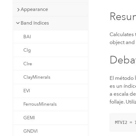
Recursos Naturales
Appearance
Tecnología para desarrolladores
Resu
Crear aplicaciones de
Band Indices
representación cartográfica y
Todos los sectores
análisis espacial
Calculates 
BAI
object and 
CIg
Todos los productos
Deba
CIre
ClayMinerals
El método Í
es un índic
EVI
a escala de
follaje. Uti
FerrousMinerals
GEMI
MTVI2 = 
GNDVI