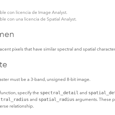
Explorar la gestión de infrae
Todas las historias
ble con licencia de Image Analyst.
ble con una licencia de Spatial Analyst.
men
cent pixels that have similar spectral and spatial characteri
te
aster must be a 3-band, unsigned 8-bit image.
 function, specify the
spectral_detail
and
spatial_de
ctral_radius
and
spatial_radius
arguments. These p
erse relationship.