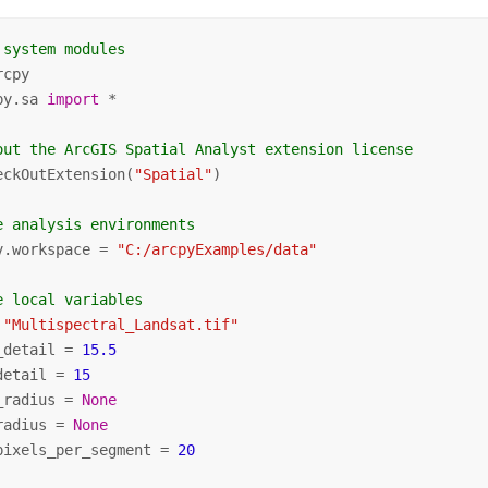
 system modules
py.sa 
import
 *

out the ArcGIS Spatial Analyst extension license
eckOutExtension(
"Spatial"
)

e analysis environments
v.workspace = 
"C:/arcpyExamples/data"
e local variables
 
"Multispectral_Landsat.tif"
_detail = 
15.5
detail = 
15
_radius = 
None
radius = 
None
pixels_per_segment = 
20