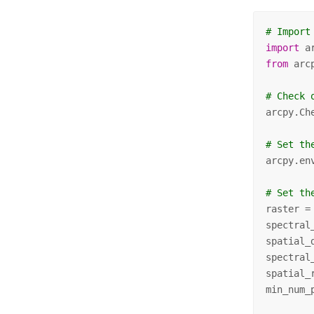
# Import
import
from
 arc
# Check 
arcpy.Ch
# Set th
arcpy.en
# Set th
raster =
spectral
spatial_
spectral
spatial_
min_num_