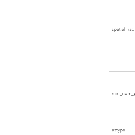
spatial_rad
min_num_p
astype