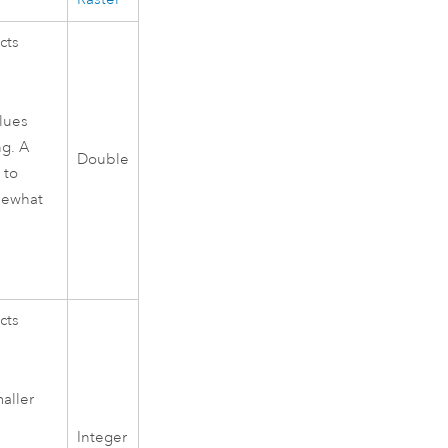
cts
alues
ng. A
Double
 to
mewhat
cts
aller
Integer