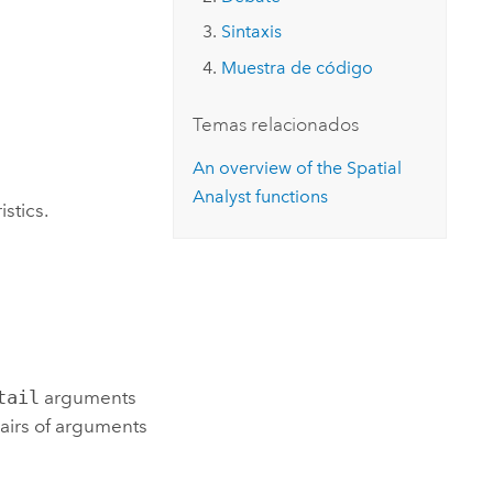
Explorar el curso
structuras
Explorar ArcGIS Pro
Leer la historia
Sintaxis
Muestra de código
Temas relacionados
An overview of the Spatial
Analyst functions
stics.
tail
arguments
airs of arguments