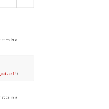
stics in a
_out.crf"
)
stics in a