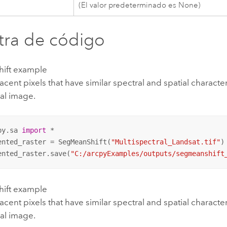
(El valor predeterminado es None)
ra de código
ift example
cent pixels that have similar spectral and spatial characteri
al image.
py.sa 
import
 *

ented_raster = SegMeanShift(
"Multispectral_Landsat.tif"
)

ented_raster.save(
"C:/arcpyExamples/outputs/segmeanshift
ift example
cent pixels that have similar spectral and spatial characteri
al image.