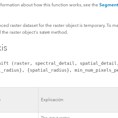
formation about how this function works, see the
Segment
ced raster dataset for the raster object is temporary. To m
l the raster object's
save
method.
is
hift (raster, spectral_detail, spatial_detail,
l_radius}, {spatial_radius}, min_num_pixels_pe
)
o
Explicación
The input raster.