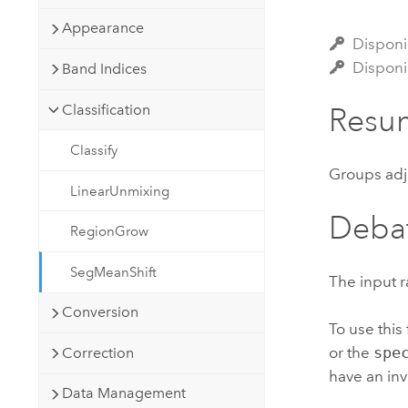
Recursos Naturales
Appearance
Tecnología para desarrolladores
Disponi
Crear aplicaciones de
Disponi
Band Indices
representación cartográfica y
Todos los sectores
análisis espacial
Classification
Resu
Classify
Todos los productos
Groups adja
LinearUnmixing
Deba
RegionGrow
SegMeanShift
The input r
Conversion
To use this
or the
spe
Correction
have an inv
Data Management