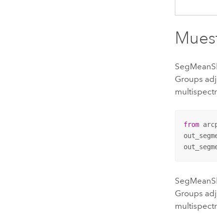
Muest
SegMeanSh
Groups adja
multispectr
from
 arc
out_segm
out_segm
SegMeanSh
Groups adja
multispectr