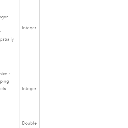
rger
Integer
r
patially
ixels.
pping
xels.
Integer
Double