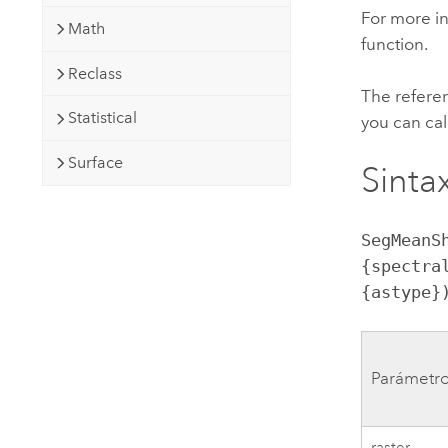
For more in
Math
function.
Reclass
The referen
Statistical
you can cal
Surface
Sintax
SegMeanS
{spectra
{astype}
Parámetr
raster