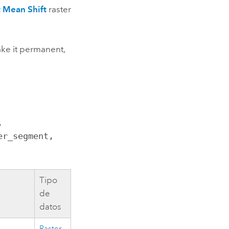
 Mean Shift
raster
ake it permanent,
 
r_segment, 
Tipo
de
datos
Raster