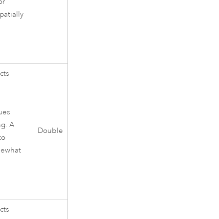
or
patially
cts
lues
ng. A
Double
to
mewhat
cts