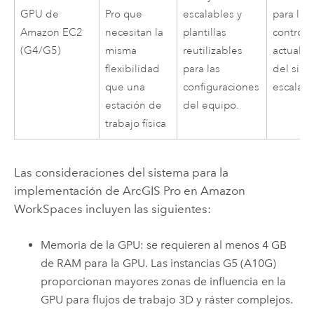
GPU de
Pro
que
escalables y
para los
Amazon EC2
necesitan la
plantillas
controla
(G4/G5)
misma
reutilizables
actualiz
flexibilidad
para las
del sist
que una
configuraciones
escalad
estación de
del equipo.
trabajo física
Las consideraciones del sistema para la
implementación de
ArcGIS Pro
en
Amazon
WorkSpaces
incluyen las siguientes:
Memoria de la GPU: se requieren al menos 4 GB
de RAM para la GPU. Las instancias G5 (A10G)
proporcionan mayores zonas de influencia en la
GPU para flujos de trabajo 3D y ráster complejos.