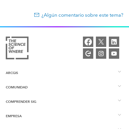
¿Algún comentario sobre este tema?
ARCGIS
COMUNIDAD
Descripción general de ArcGIS
COMPRENDER SIG
Comunidad de Esri
Representación cartográfica
EMPRESA
¿Qué son los SIG?
Blog de ArcGIS
ArcGIS Pro