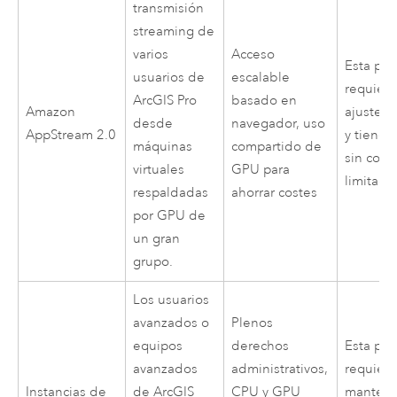
transmisión
streaming de
varios
Acceso
Esta pla
usuarios de
escalable
requiere
ArcGIS Pro
basado en
Amazon
ajuste de
desde
navegador, uso
AppStream
2.0
y tiene 
máquinas
compartido de
sin cone
virtuales
GPU para
limitado
respaldadas
ahorrar costes
por GPU de
un gran
grupo.
Los usuarios
avanzados o
Plenos
equipos
derechos
Esta pla
avanzados
administrativos,
requier
Instancias de
de
ArcGIS
CPU y GPU
manteni