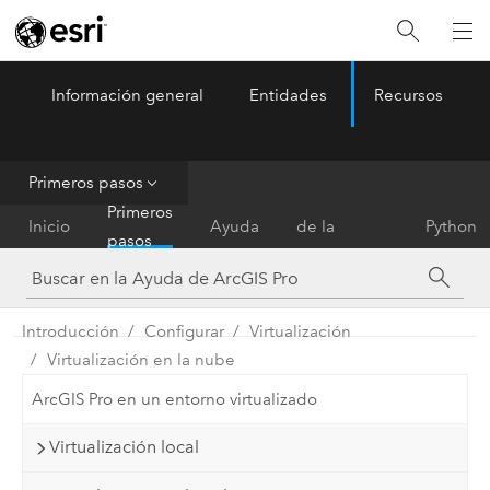
Información general
Entidades
Recursos
ArcGIS Pro
Menu
Primeros pasos
Referencia
Primeros
Inicio
Ayuda
de la
Python
pasos
herramienta
Introducción
Configurar
Virtualización
Virtualización en la nube
ArcGIS Pro en un entorno virtualizado
Virtualización local