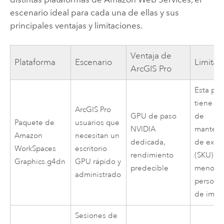
escenario ideal para cada una de ellas y sus
principales ventajas y limitaciones.
Ventaja de
Plataforma
Escenario
Limitac
ArcGIS Pro
Esta pla
tiene u
ArcGIS Pro
GPU de paso
de
Paquete de
usuarios que
NVIDIA
manteni
Amazon
necesitan un
dedicada,
de exist
WorkSpaces
escritorio
rendimiento
(SKU) fij
Graphics.g4dn
GPU rápido y
predecible
menos
administrado
personal
de imág
Sesiones de