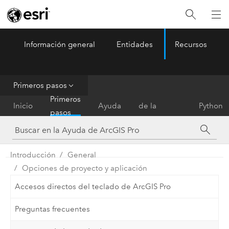
Información general
Entidades
Recursos
ArcGIS Pro
Menu
Primeros pasos
Referencia
Primeros
Inicio
Ayuda
de la
Python
pasos
herramienta
Introducción
General
Opciones de proyecto y aplicación
Accesos directos del teclado de ArcGIS Pro
Preguntas frecuentes