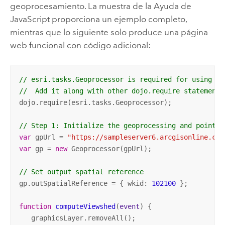
geoprocesamiento. La muestra de la Ayuda de
JavaScript
proporciona un ejemplo completo,
mientras que lo siguiente solo produce una página
web funcional con código adicional:
// esri.tasks.Geoprocessor is required for using Ge
//  Add it along with other dojo.require statements
dojo.require(esri.tasks.Geoprocessor); 

// Step 1: Initialize the geoprocessing and point t
var
 gpUrl = 
"https://sampleserver6.arcgisonline.com
var
 gp = 
new
 Geoprocessor(gpUrl);	

// Set output spatial reference 
gp.outSpatialReference = { wkid: 
102100
 };

function
computeViewshed
(
event
) 
{ 

   graphicsLayer.removeAll();
