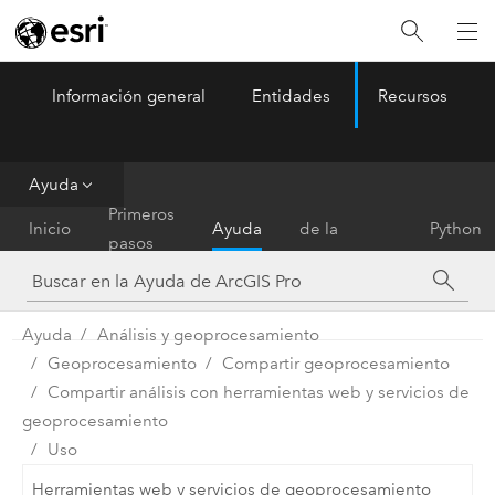
Información general
Entidades
Recursos
ArcGIS Pro
Menu
Ayuda
Referencia
Primeros
Inicio
Ayuda
de la
Python
pasos
herramienta
Ayuda
Análisis y geoprocesamiento
Geoprocesamiento
Compartir geoprocesamiento
Compartir análisis con herramientas web y servicios de
geoprocesamiento
Uso
Herramientas web y servicios de geoprocesamiento