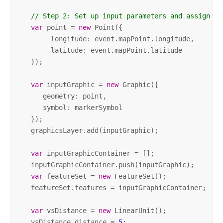
// Step 2: Set up input parameters and assign or
var
 point = 
new
 Point({ 

        longitude: event.mapPoint.longitude,

        latitude: event.mapPoint.latitude  

   });  

var
 inputGraphic = 
new
 Graphic({

      geometry: point, 

      symbol: markerSymbol 

   }); 

   graphicsLayer.add(inputGraphic); 

var
 inputGraphicContainer = [];

   inputGraphicContainer.push(inputGraphic);

var
 featureSet = 
new
 FeatureSet();

   featureSet.features = inputGraphicContainer;  

var
 vsDistance = 
new
 LinearUnit();  

   vsDistance.distance = 
5
;
