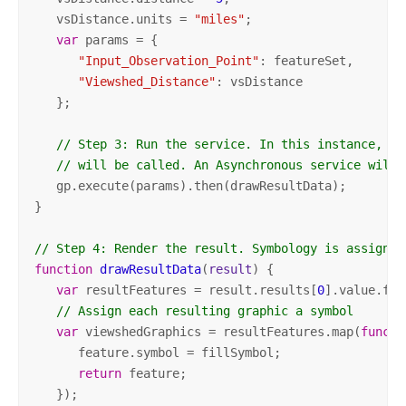
   vsDistance.units = 
"miles"
;  

var
 params = {  

"Input_Observation_Point"
: featureSet,

"Viewshed_Distance"
: vsDistance  

   };  

// Step 3: Run the service. In this instance, th
// will be called. An Asynchronous service will 
   gp.execute(params).then(drawResultData); 

}  

// Step 4: Render the result. Symbology is assigned
function
drawResultData
(
result
) 
{ 

var
 resultFeatures = result.results[
0
].value.fea
// Assign each resulting graphic a symbol  
var
 viewshedGraphics = resultFeatures.map(
functi
      feature.symbol = fillSymbol;     

return
 feature; 

   });       
