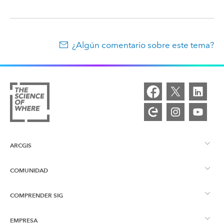
¿Algún comentario sobre este tema?
ARCGIS
COMUNIDAD
Descripción general de ArcGIS
COMPRENDER SIG
Comunidad de Esri
Representación cartográfica
EMPRESA
¿Qué son los SIG?