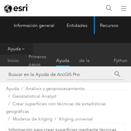
Información general
Entidades
Recursos
ArcGIS Pro
Menu
Ayuda
Referencia
Primeros
Inicio
Ayuda
de la
Python
pasos
herramienta
Ayuda
Análisis y geoprocesamiento
Geostatistical Analyst
Crear superficies con técnicas de estadísticas
geográficas
Modelos de kriging
Kriging universal
Información para crear superficies mediante técnicas