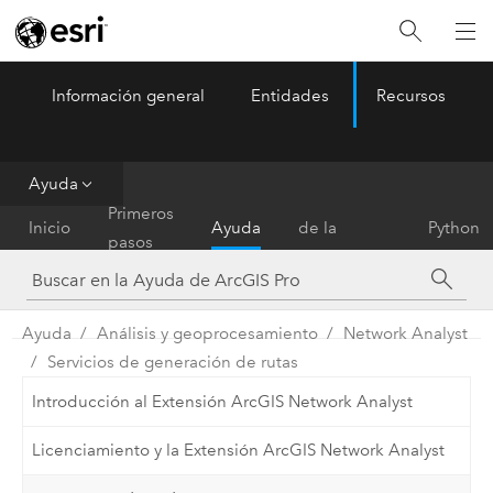
Información general
Entidades
Recursos
ArcGIS Pro
Menu
Ayuda
Referencia
Primeros
Inicio
Ayuda
de la
Python
pasos
herramienta
Ayuda
Análisis y geoprocesamiento
Network Analyst
Servicios de generación de rutas
Introducción al Extensión ArcGIS Network Analyst
Licenciamiento y la Extensión ArcGIS Network Analyst