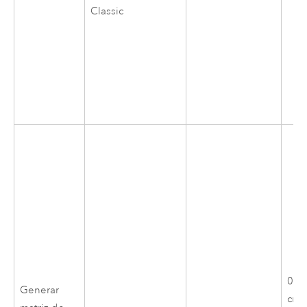
Classic
0,0
Generar
créd