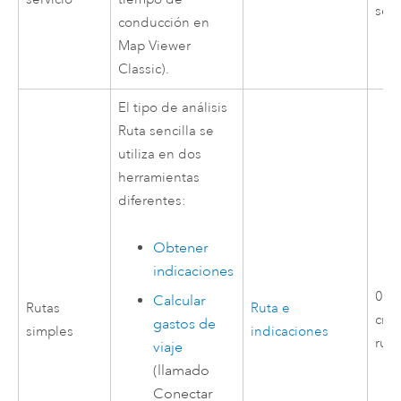
serv
conducción en
Map Viewer
Classic).
El tipo de análisis
Ruta sencilla se
utiliza en dos
herramientas
diferentes:
Obtener
indicaciones
0,0
Calcular
Rutas
Ruta e
créd
gastos de
simples
indicaciones
ruta
viaje
(llamado
Conectar