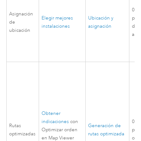
0,1 
Asignación
Elegir mejores
Ubicación y
por
de
instalaciones
asignación
de 
ubicación
asi
Obtener
indicaciones
con
0,5 
Rutas
Generación de
Optimizar orden
por 
optimizadas
rutas optimizada
en Map Viewer
opt