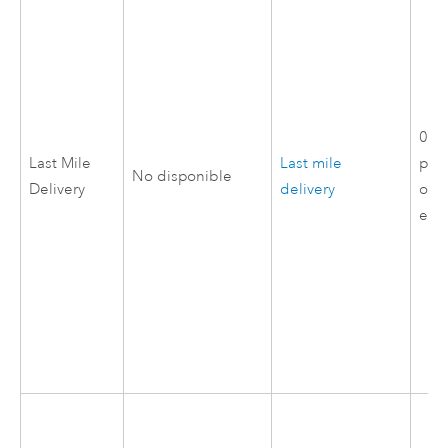
0,3 
Last Mile
Last mile
por
No disponible
Delivery
delivery
ord
ent