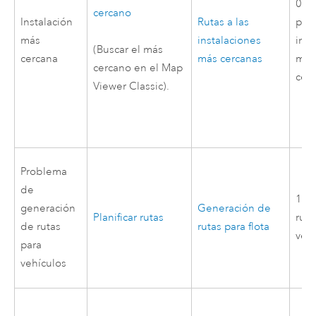
0,5 
cercano
Instalación
Rutas a las
por 
más
instalaciones
inst
(Buscar el más
cercana
más cercanas
más
cercano en el Map
cer
Viewer Classic).
Problema
de
1 cr
generación
Generación de
Planificar rutas
rut
de rutas
rutas para flota
vehí
para
vehículos