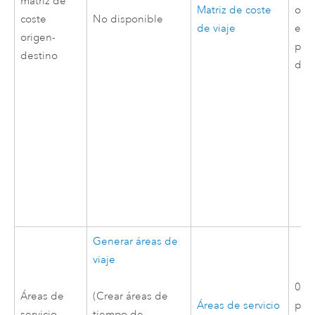
matriz de
Matriz de coste
ori
coste
No disponible
de viaje
ent
origen-
par
destino
dest
Generar áreas de
viaje
0,5 
Áreas de
(Crear áreas de
Áreas de servicio
por
servicio
tiempo de