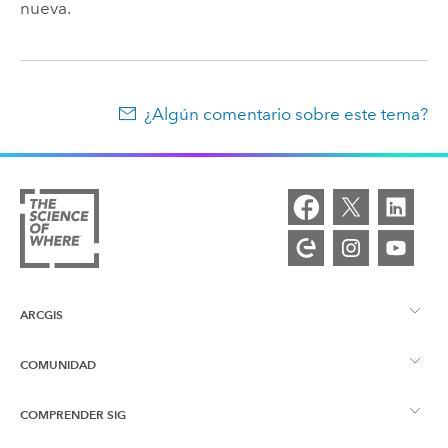
nueva.
¿Algún comentario sobre este tema?
ARCGIS
COMUNIDAD
Descripción general de ArcGIS
COMPRENDER SIG
Comunidad de Esri
Representación cartográfica