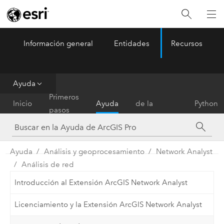
Información general
Entidades
Recursos
ArcGIS Pro
Menu
Ayuda
Referencia
Primeros
Inicio
Ayuda
de la
Python
pasos
herramienta
Ayuda
Análisis y geoprocesamiento
Network Analyst
Análisis de red
Introducción al Extensión ArcGIS Network Analyst
Licenciamiento y la Extensión ArcGIS Network Analyst