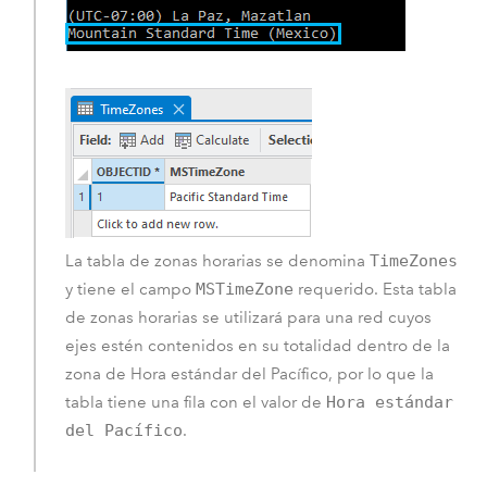
La tabla de zonas horarias se denomina
TimeZones
y tiene el campo
MSTimeZone
requerido. Esta tabla
de zonas horarias se utilizará para una red cuyos
ejes estén contenidos en su totalidad dentro de la
zona de Hora estándar del Pacífico, por lo que la
tabla tiene una fila con el valor de
Hora estándar
del Pacífico
.