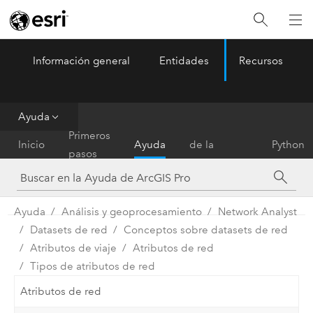
Información general
Entidades
Recursos
ArcGIS Pro
Menu
Ayuda
Referencia
Primeros
Inicio
Ayuda
de la
Python
pasos
herramienta
Ayuda
Análisis y geoprocesamiento
Network Analyst
Datasets de red
Conceptos sobre datasets de red
Atributos de viaje
Atributos de red
Tipos de atributos de red
Atributos de red