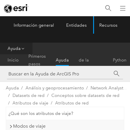
Información general
Entidades
Recursos
ArcGIS Pro
Menu
Ayuda
Referencia
Primeros
Inicio
Ayuda
de la
Python
pasos
herramienta
Ayuda
Análisis y geoprocesamiento
Network Analyst
Datasets de red
Conceptos sobre datasets de red
Atributos de viaje
Atributos de red
¿Qué son los atributos de viaje?
Modos de viaje