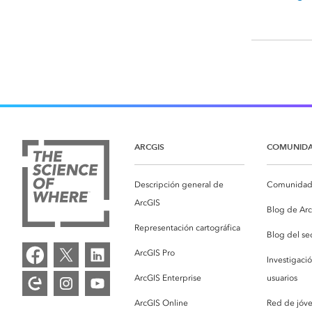
ARCGIS
COMUNID
Descripción general de
Comunidad 
ArcGIS
Blog de Ar
Representación cartográfica
Blog del se
ArcGIS Pro
Investigaci
ArcGIS Enterprise
usuarios
ArcGIS Online
Red de jóv