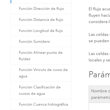
El flujo ac
Función Dirección de flujo
fluyen haci
Función Distancia de flujo
considera 
Función Longitud de flujo
Las celdas 
se pueden u
Función Sumidero
Función Alinear punto de
Las celdas 
fluidez
locales y s
Función Vínculo de curso de
Parám
agua
Función Clasificación de
Nombre d
cursos de agua
parámetr
Función Cuenca hidrográfica