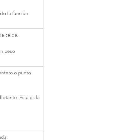
ndo la función
da celda.
 un peso
entero o punto
flotante. Esta es la
ada.