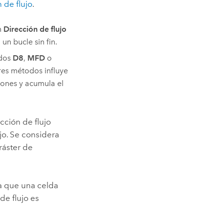
 de flujo
.
n
Dirección de flujo
 un bucle sin fin.
odos
D8
,
MFD
o
tres métodos influye
ciones y acumula el
cción de flujo
jo. Se considera
 ráster de
ra que una celda
 de flujo es