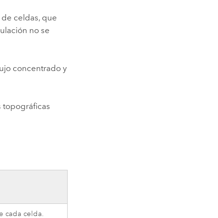
s de celdas, que
mulación no se
lujo concentrado y
s topográficas
e cada celda.