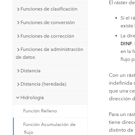
El ráster d
Funciones de clasificación
Si el 
Funciones de conversión
existe 
La dir
Funciones de corrección
DINF
.
Funciones de administración
en la 
de datos
flujo 
Distancia
Con un rást
indefinida 
Distancia (heredada)
que una cel
Hidrología
dirección de
Función Relleno
Para un rás
tiene direc
Función Acumulación de
distinto de 
flujo