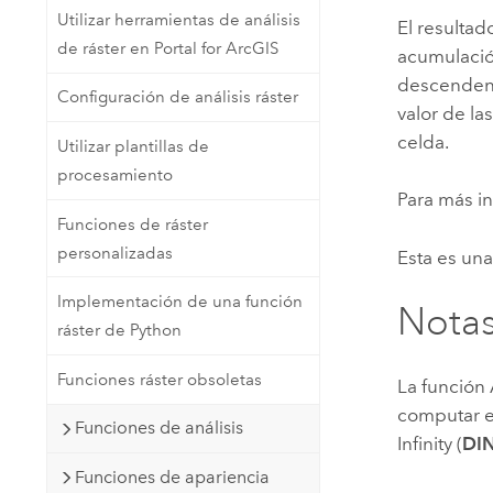
Utilizar herramientas de análisis
El resultad
de ráster en Portal for ArcGIS
acumulació
descendente
Configuración de análisis ráster
valor de la
celda.
Utilizar plantillas de
procesamiento
Para más i
Funciones de ráster
personalizadas
Esta es una
Implementación de una función
Nota
ráster de Python
Funciones ráster obsoletas
La función
computar e
Funciones de análisis
Infinity (
DI
Funciones de apariencia