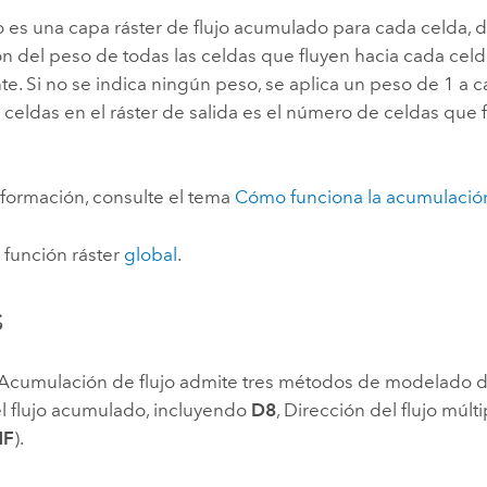
o es una capa ráster de flujo acumulado para cada celda, 
n del peso de todas las celdas que fluyen hacia cada cel
. Si no se indica ningún peso, se aplica un peso de 1 a c
s celdas en el ráster de salida es el número de celdas que 
nformación, consulte el tema
Cómo funciona la acumulación
 función ráster
global
.
s
 Acumulación de flujo admite tres métodos de modelado de
l flujo acumulado, incluyendo
D8
, Dirección del flujo múlti
NF
).