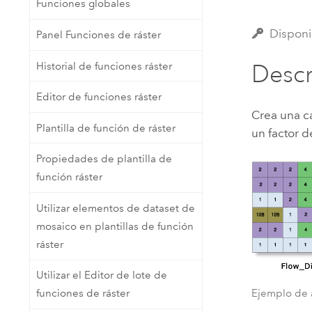
Funciones globales
Recursos Naturales
Tecnología para desarrolladores
Disponi
Panel Funciones de ráster
Crear aplicaciones de
representación cartográfica y
Todos los sectores
Historial de funciones ráster
Descr
análisis espacial
Editor de funciones ráster
Crea una c
Todos los productos
Plantilla de función de ráster
un factor d
Propiedades de plantilla de
función ráster
Utilizar elementos de dataset de
mosaico en plantillas de función
ráster
Utilizar el Editor de lote de
Ejemplo de 
funciones de ráster