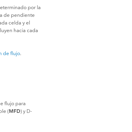
determinado por la
da de pendiente
ada celda y el
fluyen hacia cada
 de flujo
.
 flujo para
ple (
MFD
) y D-