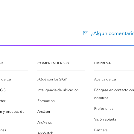
¿Algún comentario
AD
COMPRENDER SIG
EMPRESA
de Esri
¿Qué son los SIG?
Acerca de Esri
cGIS
Inteligencia de ubicación
Póngase en contacto co
nosotros
ctor
Formación
Profesiones
ón y pruebas de
ArcUser
Visión abierta
ArcNews
enes
Partners
ArcWatch