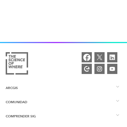
ARCGIS
COMUNIDAD
Descripción general de ArcGIS
COMPRENDER SIG
Comunidad de Esri
Representación cartográfica