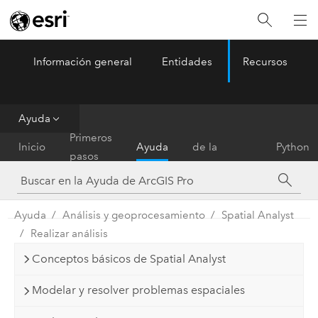
Información general
Entidades
Recursos
ArcGIS Pro
Menu
Ayuda
Referencia
Primeros
Inicio
Ayuda
de la
Python
pasos
herramienta
Ayuda
Análisis y geoprocesamiento
Spatial Analyst
Realizar análisis
Conceptos básicos de Spatial Analyst
Modelar y resolver problemas espaciales