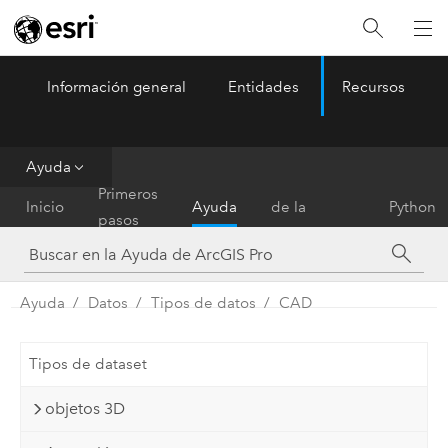
Información general
Entidades
Recursos
ArcGIS Pro
Menu
Ayuda
Referencia
Primeros
Inicio
Ayuda
de la
Python
pasos
herramienta
Ayuda
Datos
Tipos de datos
CAD
Tipos de dataset
objetos 3D