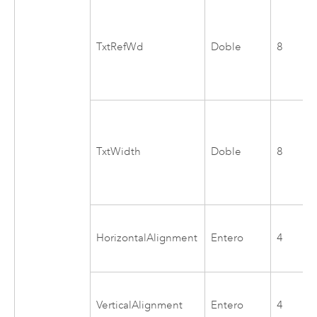
TxtRefWd
Doble
8
TxtWidth
Doble
8
HorizontalAlignment
Entero
4
VerticalAlignment
Entero
4