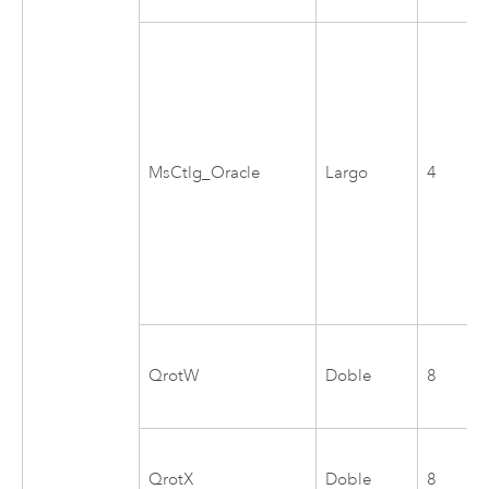
MsCtlg_Oracle
Largo
4
QrotW
Doble
8
QrotX
Doble
8