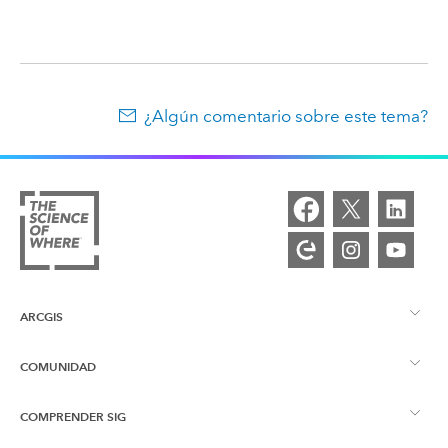
¿Algún comentario sobre este tema?
ARCGIS
COMUNIDAD
Descripción general de ArcGIS
COMPRENDER SIG
Comunidad de Esri
Representación cartográfica