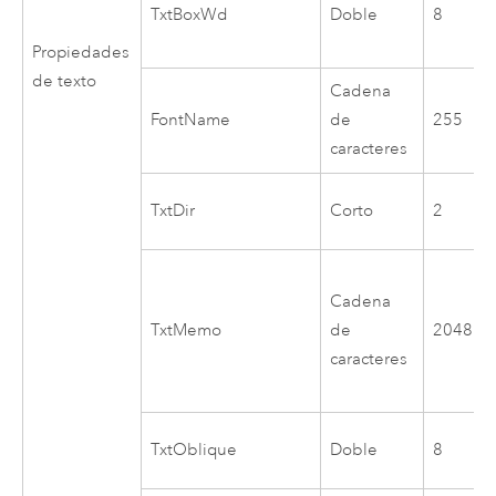
TxtBoxWd
Doble
8
Propiedades
de texto
Cadena
FontName
de
255
caracteres
TxtDir
Corto
2
Cadena
TxtMemo
de
2048
caracteres
TxtOblique
Doble
8