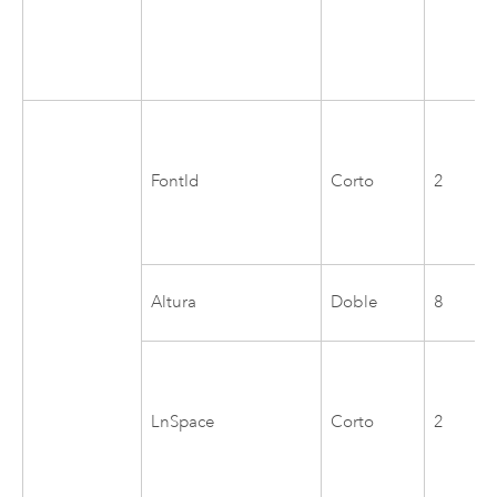
FontId
Corto
2
Altura
Doble
8
LnSpace
Corto
2