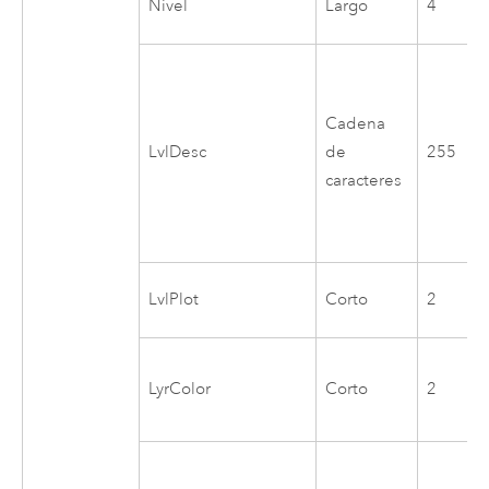
Nivel
Largo
4
Cadena
LvlDesc
de
255
caracteres
LvlPlot
Corto
2
LyrColor
Corto
2