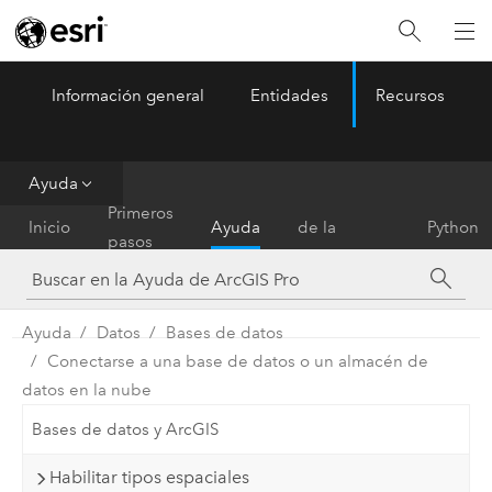
Información general
Entidades
Recursos
ArcGIS Pro
Menu
Ayuda
Referencia
Primeros
Inicio
Ayuda
de la
Python
pasos
herramienta
Ayuda
Datos
Bases de datos
Conectarse a una base de datos o un almacén de
datos en la nube
Bases de datos y ArcGIS
Habilitar tipos espaciales