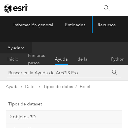
Información general
Entidades
Recursos
ArcGIS Pro
Menu
Ayuda
Referencia
Primeros
Inicio
Ayuda
de la
Python
pasos
herramienta
Ayuda
Datos
Tipos de datos
Excel
Tipos de dataset
objetos 3D