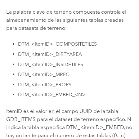
La palabra clave de terreno compuesta controla el
almacenamiento de las siguientes tablas creadas
para datasets de terreno:
DTM_<itemID>_COMPOSITETILES
DTM_<itemID>_DIRTYAREA
DTM_<itemID>_INSIDETILES
DTM_<itemID>_MRFC
DTM_<itemID>_PROPS
DTM_<itemID>_EMBED_<N>
ItemID es el valor en el campo UUID de la tabla
GDB_ITEMS para el dataset de terreno específico. N
indica la tabla específica DTM_<itemID>_EMBED, no
hay un límite para el número de estas tablas (0...n).