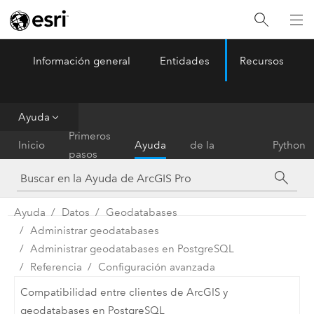
Información general
Entidades
Recursos
ArcGIS Pro
Menu
Ayuda
Referencia
Primeros
Inicio
Ayuda
de la
Python
pasos
herramienta
Ayuda
Datos
Geodatabases
Administrar geodatabases
Administrar geodatabases en PostgreSQL
Referencia
Configuración avanzada
Compatibilidad entre clientes de ArcGIS y
geodatabases en PostgreSQL