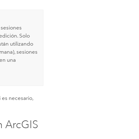
 sesiones
edición. Solo
tán utilizando
semana), sesiones
 en una
 es necesario,
en
ArcGIS