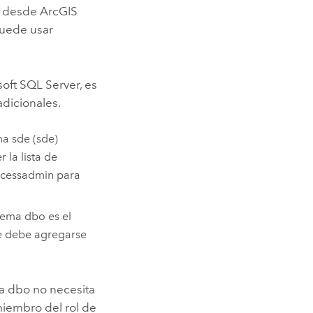
a desde
ArcGIS
puede usar
soft SQL Server
, es
adicionales.
a sde (sde)
 la lista de
rocessadmin para
uema dbo es el
se debe agregarse
a dbo no necesita
 miembro del rol de