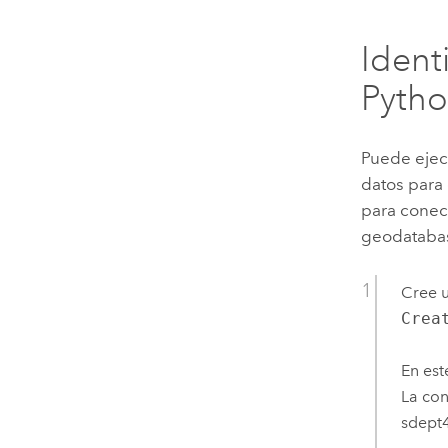
Ident
Pyth
Puede ejec
datos para 
para conect
geodatabase
Cree u
Crea
En est
La con
sdept4