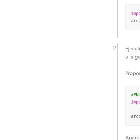
imp
arc
Ejecut
a la g
Propor
##N
imp
arc
Aparec