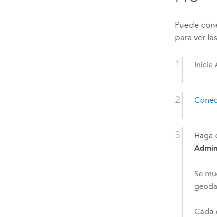
Puede cone
para ver l
Inicie
Conéc
Haga c
Admin
Se mue
geodat
Cada c