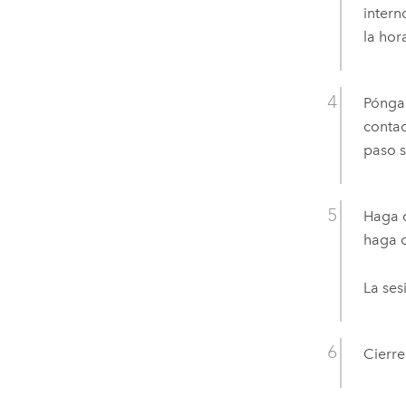
intern
la hor
Póngas
contac
paso s
Haga c
haga c
La ses
Cierre