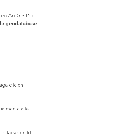
a en
ArcGIS Pro
 de geodatabase
.
aga clic en
ualmente a la
nectarse, un Id.