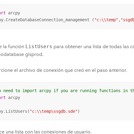
ort
 arcpy

py.CreateDatabaseConnection_management (
"c:\\temp"
,
"ssgd
e la función
ListUsers
para obtener una lista de todas las 
eodatabase gisprod.
cione el archivo de conexión que creó en el paso anterior.
o need to import arcpy if you are running functions in t
ort
 arcpy

py.ListUsers(
"c:\\temp\ssgdb.sde"
)
e una lista con las conexiones de usuario.