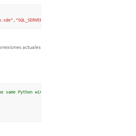
b.sde"
,
"SQL_SERVER"
,
"sdept4"
,
"DATABASE_AUTH"
,
"sa"
,
"esayP
conexiones actuales
he same Python window.