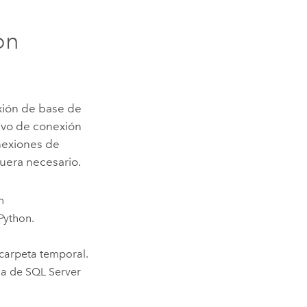
on
xión de base de
hivo de conexión
onexiones de
fuera necesario.
n
Python
.
a carpeta temporal.
cia de
SQL Server