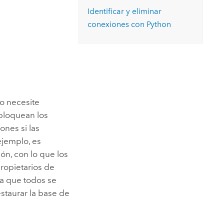
Explorar el curso
structuras
Explorar ArcGIS Pro
Identificar y eliminar
Leer la historia
conexiones con
Python
o necesite
 bloquean los
nes si las
ejemplo, es
ón, con lo que los
propietarios de
ra que todos se
staurar la base de