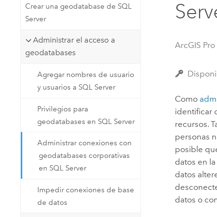
Serv
Crear una geodatabase de SQL
Recursos Naturales
Tecnología para desarrolladores
Server
Crear aplicaciones de
Administrar el acceso a
representación cartográfica y
Todos los sectores
ArcGIS Pro
geodatabases
análisis espacial
Disponi
Agregar nombres de usuario
y usuarios a SQL Server
Todos los productos
Como
admi
Privilegios para
identifica
geodatabases en SQL Server
recursos. 
personas n
Administrar conexiones con
posible qu
geodatabases corporativas
datos en la
en SQL Server
datos alte
desconecte
Impedir conexiones de base
datos o co
de datos