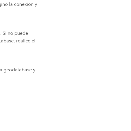
ginó la conexión y
n. Si no puede
abase, realice el
 la geodatabase y