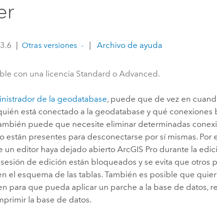
er
Explorar la gestión de infrae
Todas las historias
 3.6
|
|
Archivo de ayuda
Otras versiones
ble con una licencia Standard o Advanced.
nistrador de la geodatabase
, puede que de vez en cuand
r quién está conectado a la geodatabase y qué conexiones
También puede que necesite eliminar determinadas conexio
o están presentes para desconectarse por sí mismas. Por 
e un editor haya dejado abierto
ArcGIS Pro
durante la edici
 sesión de edición están bloqueados y se evita que otros 
ren el esquema de las tablas. También es posible que quie
n para que pueda aplicar un parche a la base de datos, re
mprimir la base de datos.