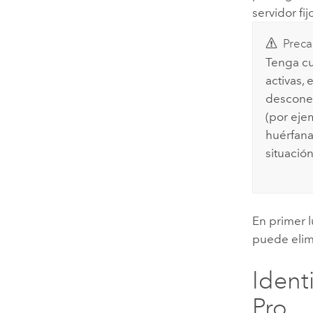
servidor fi
Preca
Tenga cu
activas,
desconec
(por ejem
huérfana
situació
En primer l
puede elim
Ident
Pro