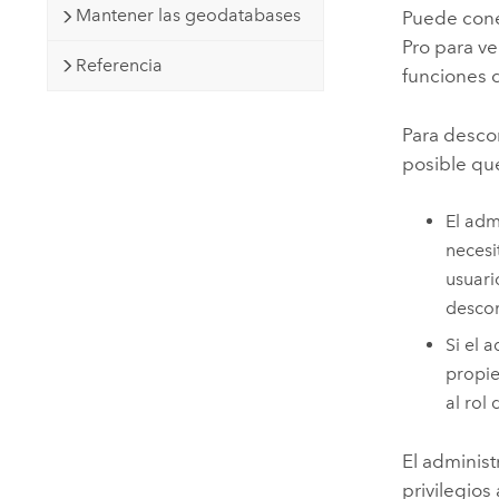
Mantener las geodatabases
Puede cone
Pro
para ver
Referencia
funciones
Para desco
posible que
El adm
necesi
usuari
descon
Si el 
propie
al rol
El adminis
privilegios