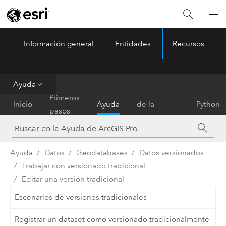
Información general
Entidades
Recursos
ArcGIS Pro
Menu
Ayuda
Referencia
Primeros
Inicio
Ayuda
de la
Python
pasos
herramienta
Ayuda
Datos
Geodatabases
Datos versionados
Trabajar con versionado tradicional
Editar una versión tradicional
Escenarios de versiones tradicionales
Registrar un dataset como versionado tradicionalmente