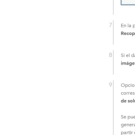
En la
Recop
Si el 
imágen
Opcion
corres
de sol
Se pue
genera
partir