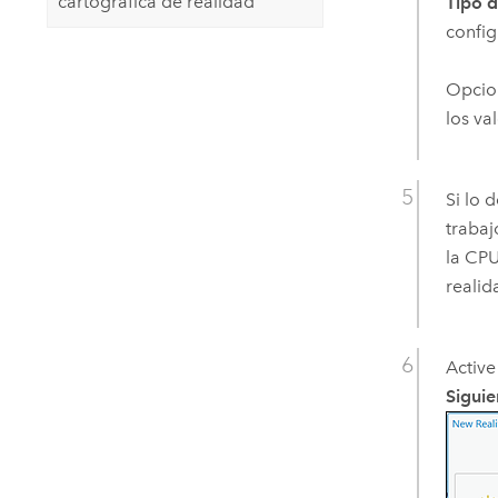
cartográfica de realidad
Tipo d
config
Opcio
los va
Si lo 
trabaj
la CPU
realid
Active
Siguie