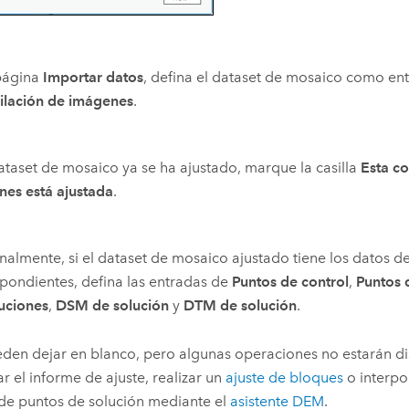
 página
Importar datos
, defina el dataset de mosaico como en
ilación de imágenes
.
dataset de mosaico ya se ha ajustado, marque la casilla
Esta co
es está ajustada
.
almente, si el dataset de mosaico ajustado tiene los datos 
pondientes, defina las entradas de
Puntos de control
,
Puntos 
uciones
,
DSM de solución
y
DTM de solución
.
den dejar en blanco, pero algunas operaciones no estarán d
r el informe de ajuste, realizar un
ajuste de bloques
o interpo
 de puntos de solución mediante el
asistente DEM
.