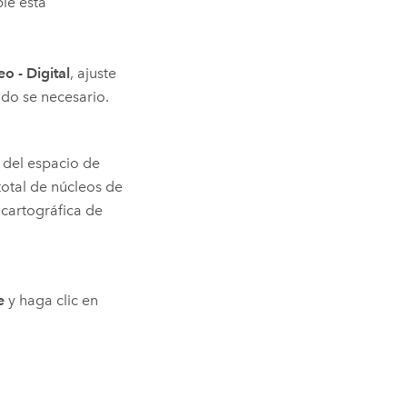
ie esta
o - Digital
, ajuste
do se necesario.
del espacio de
total de núcleos de
 cartográfica de
e
y haga clic en