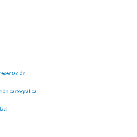
presentación
ión cartográfica
dad