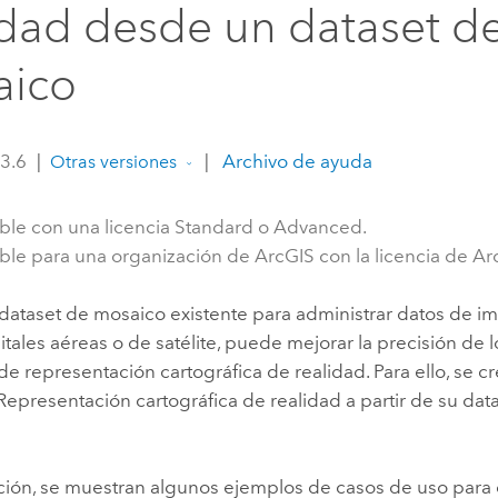
idad desde un dataset d
Explorar la gestión de infrae
Todas las historias
aico
 3.6
|
|
Archivo de ayuda
Otras versiones
ble con una licencia Standard o Advanced.
ble para una organización de ArcGIS con la licencia de Arc
n dataset de mosaico existente para administrar datos de 
itales aéreas o de satélite, puede mejorar la precisión de 
e representación cartográfica de realidad. Para ello, se c
Representación cartográfica de realidad a partir de su da
ción, se muestran algunos ejemplos de casos de uso para e