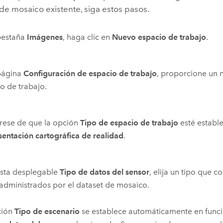
de mosaico existente, siga estos pasos.
pestaña
Imágenes
, haga clic en
Nuevo espacio de trabajo
.
 página
Configuración de espacio de trabajo
, proporcione un 
o de trabajo.
rese de que la opción
Tipo de espacio de trabajo
esté establ
entación cartográfica de realidad
.
lista desplegable
Tipo de datos del sensor
, elija un tipo que c
administrados por el dataset de mosaico.
ción
Tipo de escenario
se establece automáticamente en funci