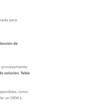
trada para
lección de
de procesamiento
de solución
,
Tabla
isponibles, como
lar un DEM a