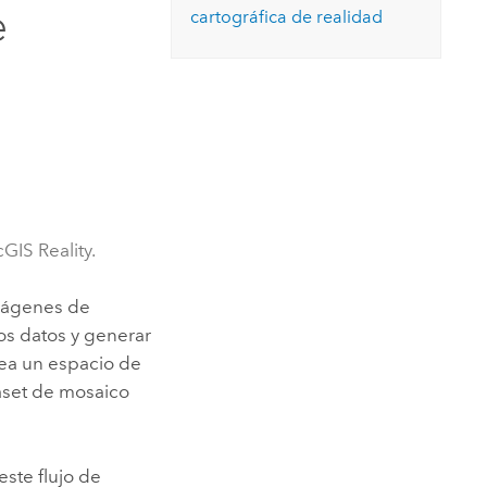
Explorar el curso
e
cartográfica de realidad
structuras
Explorar ArcGIS Pro
Leer la historia
GIS Reality.
imágenes de
los datos y generar
rea un espacio de
taset de mosaico
ste flujo de