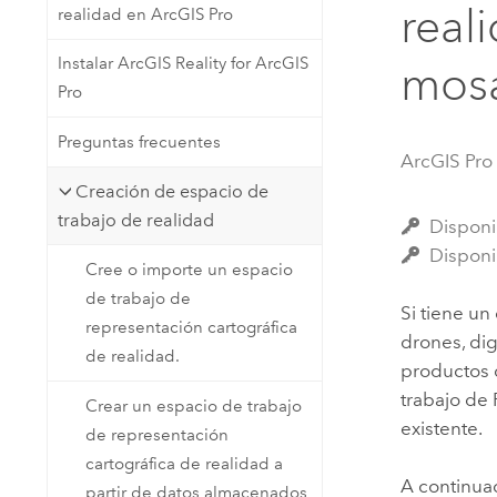
real
realidad en ArcGIS Pro
Recursos Naturales
Tecnología para desarrolladores
Instalar ArcGIS Reality for ArcGIS
Crear aplicaciones de
mos
Pro
representación cartográfica y
Todos los sectores
análisis espacial
Preguntas frecuentes
ArcGIS Pro
Creación de espacio de
Todos los productos
trabajo de realidad
Disponi
Disponi
Cree o importe un espacio
de trabajo de
Si tiene u
representación cartográfica
drones, dig
de realidad.
productos d
trabajo de 
Crear un espacio de trabajo
existente.
de representación
cartográfica de realidad a
A continua
partir de datos almacenados