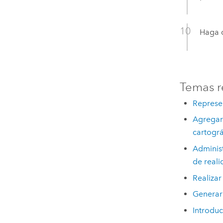
Haga c
Temas r
Represen
Agregar 
cartográ
Administ
de reali
Realizar
Generar 
Introduc