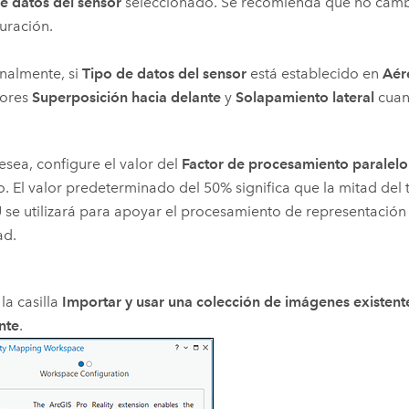
e datos del sensor
seleccionado. Se recomienda que no camb
uración.
nalmente, si
Tipo de datos del sensor
está establecido en
Aére
lores
Superposición hacia delante
y
Solapamiento lateral
cuan
desea, configure el valor del
Factor de procesamiento paralelo
o. El valor predeterminado del 50% significa que la mitad del 
 se utilizará para apoyar el procesamiento de representación
ad.
 la casilla
Importar y usar una colección de imágenes existent
nte
.