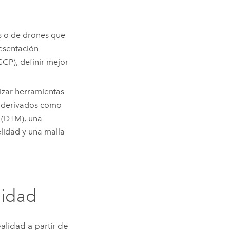
s o de drones que
esentación
GCP), definir mejor
izar herramientas
s derivados como
o (DTM), una
lidad y una malla
lidad
alidad a partir de