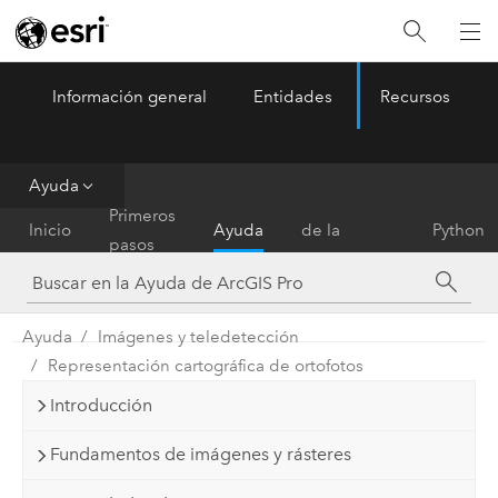
Información general
Entidades
Recursos
ArcGIS Pro
Menu
Ayuda
Referencia
Primeros
Inicio
Ayuda
de la
Python
pasos
herramienta
Ayuda
Imágenes y teledetección
Representación cartográfica de ortofotos
Introducción
Fundamentos de imágenes y rásteres