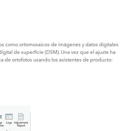
Explorar el curso
structuras
Explorar ArcGIS Pro
Leer la historia
tos como ortomosaicos de imágenes y datos digitales
gital de superficie (DSM). Una vez que el ajuste ha
ca de ortofotos usando los asistentes de producto: