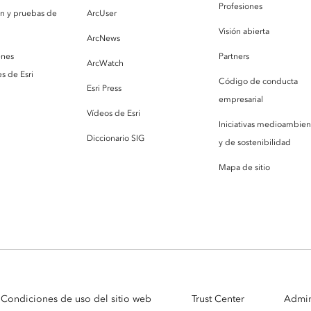
Profesiones
ón y pruebas de
ArcUser
Visión abierta
ArcNews
enes
Partners
ArcWatch
s de Esri
Código de conducta
Esri Press
empresarial
Vídeos de Esri
Iniciativas medioambien
Diccionario SIG
y de sostenibilidad
Mapa de sitio
Condiciones de uso del sitio web
Trust Center
Admin