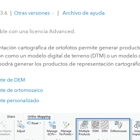
Explorar la gestión de infrae
 3.6
|
|
Archivo de ayuda
Otras versiones
Todas las historias
ble con una licencia Advanced.
ntación cartográfica de ortofotos permite generar produc
n como un modelo digital de terreno (DTM) o un modelo di
 podrá generar los productos de representación cartográfi
nte de DEM
nte de ortomosaico
nte personalizado