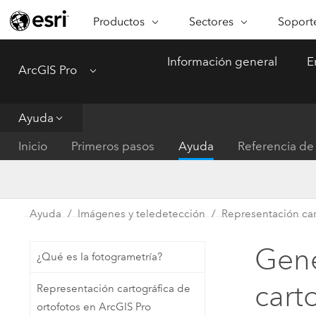
Productos
Sectores
Soporte
ARCGIS
SECTORES
SOPORTE
CA
Información general
E
ArcGIS Pro
Menu
Descripción general de ArcGIS
Arquitectura, ingeniería y
Servici
Re
Plataforma geoespacial de Esri
construcción
Ve
Soporte
para empresas
es
Ayuda
Empresa
Formac
ArcGIS Online
An
Inicio
Primeros pasos
Ayuda
Referencia de 
Conservación
Plataforma completa de
Pr
representación cartográfica de
an
Educación
SaaS
Ad
Servicios públicos de ener
Ayuda
Imágenes y teledetección
Representación car
ArcGIS Pro
In
Gestión de instalaciones
El software SIG líder del mundo
es
Gene
¿Qué es la fotogrametría?
Salud y servicios humanos
ArcGIS Enterprise
cart
Representación cartográfica de
Sistema fundamental para SIG y
Gobierno nacional
ortofotos en ArcGIS Pro
representación cartográfica