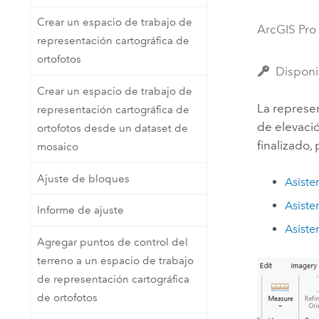
Recursos Naturales
Crear un espacio de trabajo de
Tecnología para desarrolladores
ArcGIS Pro
representación cartográfica de
Crear aplicaciones de
ortofotos
representación cartográfica y
Todos los sectores
Disponi
análisis espacial
Crear un espacio de trabajo de
La represe
representación cartográfica de
de elevació
ortofotos desde un dataset de
Todos los productos
finalizado,
mosaico
Ajuste de bloques
Asiste
Asiste
Informe de ajuste
Asiste
Agregar puntos de control del
terreno a un espacio de trabajo
de representación cartográfica
de ortofotos