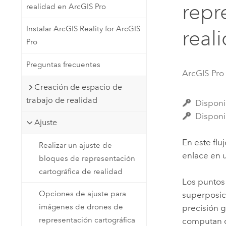
repr
realidad en ArcGIS Pro
Recursos Naturales
Tecnología para desarrolladores
Instalar ArcGIS Reality for ArcGIS
Crear aplicaciones de
real
Pro
representación cartográfica y
Todos los sectores
análisis espacial
Preguntas frecuentes
ArcGIS Pro
Creación de espacio de
Todos los productos
trabajo de realidad
Disponi
Disponi
Ajuste
En este fl
Realizar un ajuste de
enlace en u
bloques de representación
cartográfica de realidad
Los puntos
Opciones de ajuste para
superposici
imágenes de drones de
precisión 
representación cartográfica
computan d