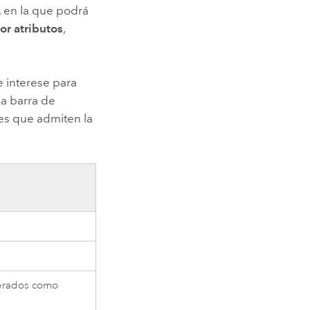
, en la que podrá
por atributos
,
e interese para
a barra de
nes que admiten la
merados como