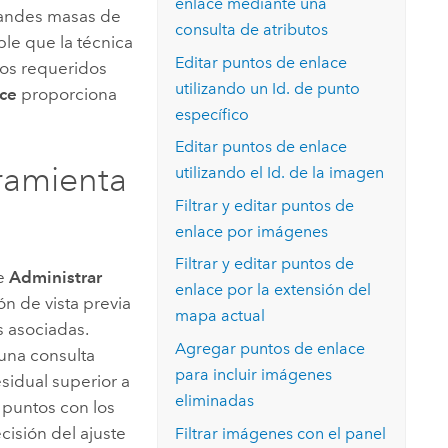
enlace mediante una
randes masas de
consulta de atributos
ble que la técnica
Editar puntos de enlace
tos requeridos
utilizando un Id. de punto
ace
proporciona
específico
Editar puntos de enlace
rramienta
utilizando el Id. de la imagen
Filtrar y editar puntos de
enlace por imágenes
Filtrar y editar puntos de
le
Administrar
enlace por la extensión del
n de vista previa
mapa actual
s asociadas.
Agregar puntos de enlace
 una consulta
para incluir imágenes
sidual superior a
eliminadas
 puntos con los
cisión del ajuste
Filtrar imágenes con el panel