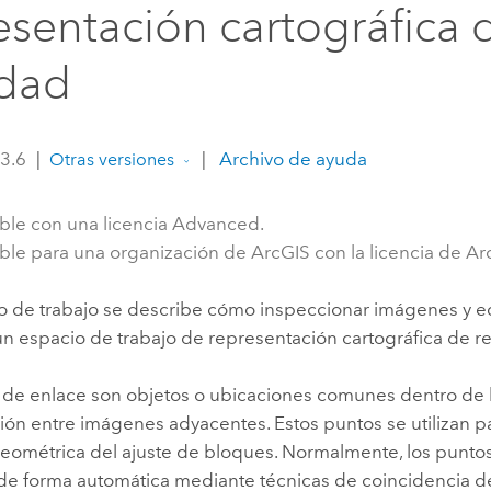
esentación cartográfica 
Explorar la gestión de infrae
Todas las historias
idad
 3.6
|
|
Archivo de ayuda
Otras versiones
ble con una licencia Advanced.
ble para una organización de ArcGIS con la licencia de Arc
ujo de trabajo se describe cómo inspeccionar imágenes y e
n espacio de trabajo de representación cartográfica de re
 de enlace son objetos o ubicaciones comunes dentro de 
ón entre imágenes adyacentes. Estos puntos se utilizan pa
geométrica del ajuste de bloques. Normalmente, los punto
e forma automática mediante técnicas de coincidencia d