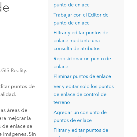
Explorar el curso
de
punto de enlace
structuras
Explorar ArcGIS Pro
Leer la historia
Trabajar con el Editor de
punto de enlace
Filtrar y editar puntos de
enlace mediante una
consulta de atributos
Reposicionar un punto de
enlace
GIS Reality.
Eliminar puntos de enlace
ditar puntos de
Ver y editar solo los puntos
alidad.
de enlace de control del
terreno
las áreas de
Agregar un conjunto de
ra mejorar la
puntos de enlace
s de enlace se
Filtrar y editar puntos de
e imágenes. Sin