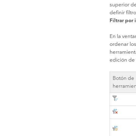
superior de
definir fil
Filtrar po
En la vent
ordenar lo
herramienta
edición de
Botón de
herramien