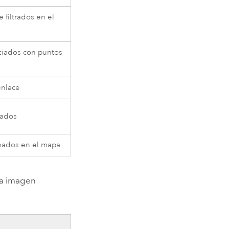
 filtrados en el
ociados con puntos
enlace
nados
nados en el mapa
 la imagen