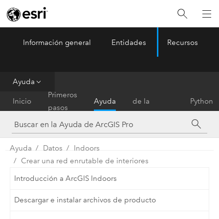
Información general
Entidades
Recursos
ArcGIS Pro
Menu
Ayuda
Referencia
Primeros
Inicio
Ayuda
de la
Python
pasos
herramienta
Ayuda
Datos
Indoors
Crear una red enrutable de interiores
Introducción a ArcGIS Indoors
Descargar e instalar archivos de producto