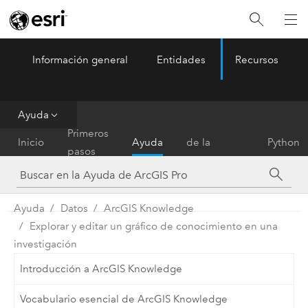
Información general
Entidades
Recursos
ArcGIS Pro
Menu
Ayuda
Referencia
Primeros
Inicio
Ayuda
de la
Python
pasos
herramienta
Ayuda
Datos
ArcGIS Knowledge
Explorar y editar un gráfico de conocimiento en una
investigación
Introducción a ArcGIS Knowledge
Vocabulario esencial de ArcGIS Knowledge