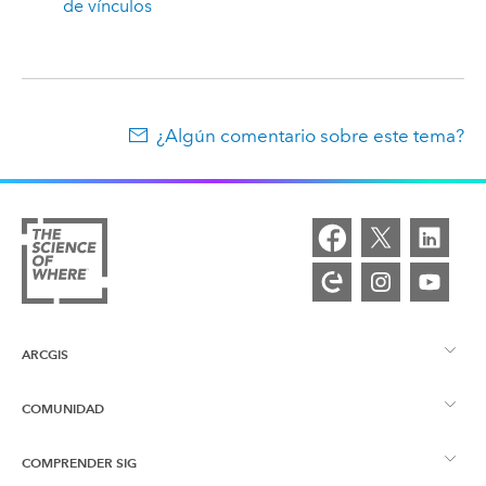
de vínculos
¿Algún comentario sobre este tema?
ARCGIS
COMUNIDAD
Descripción general de ArcGIS
COMPRENDER SIG
Comunidad de Esri
Representación cartográfica