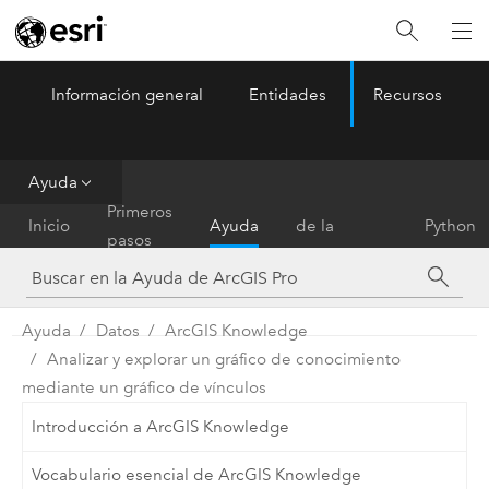
Información general
Entidades
Recursos
ArcGIS Pro
Menu
Ayuda
Referencia
Primeros
Inicio
Ayuda
de la
Python
pasos
herramienta
Ayuda
Datos
ArcGIS Knowledge
Analizar y explorar un gráfico de conocimiento
mediante un gráfico de vínculos
Introducción a ArcGIS Knowledge
Vocabulario esencial de ArcGIS Knowledge