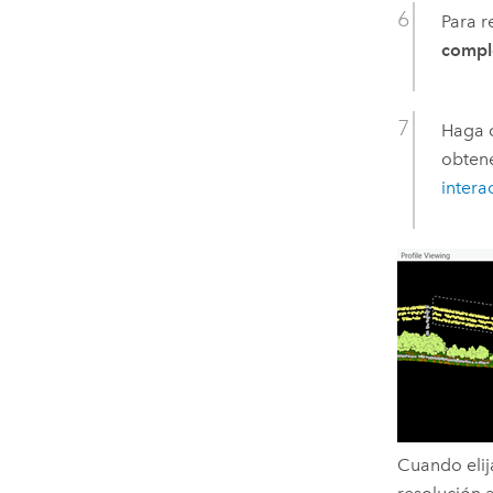
Para r
compl
Haga c
obtene
intera
Cuando elij