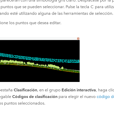
aparecerán con una simbología gris claro. Desplácese por la 
 puntos que se pueden seleccionar. Pulse la tecla
C
para utiliz
ndo esté utilizando alguna de las herramientas de selección.
ione los puntos que desea editar.
pestaña
Clasificación
, en el grupo
Edición interactiva
, haga cli
egable
Códigos de clasificación
para elegir el nuevo
código de
os puntos seleccionados.