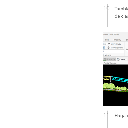
Tambié
de cla
Haga c