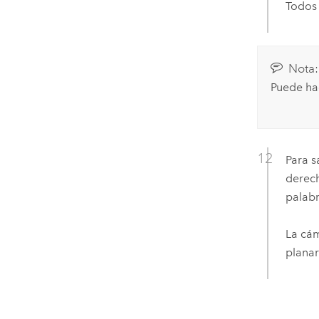
Todos 
Nota:
Puede hac
Para s
derech
palabr
La cám
planar