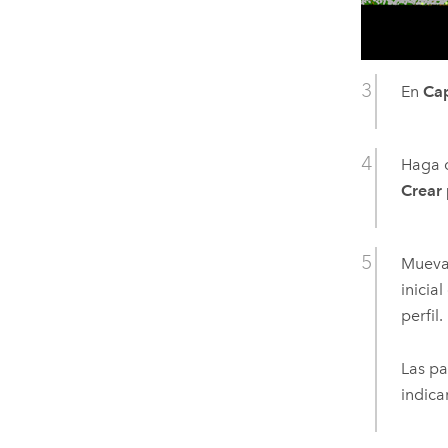
En
Cap
Haga c
Crear 
Mueva 
inicia
perfil.
Las pa
indica