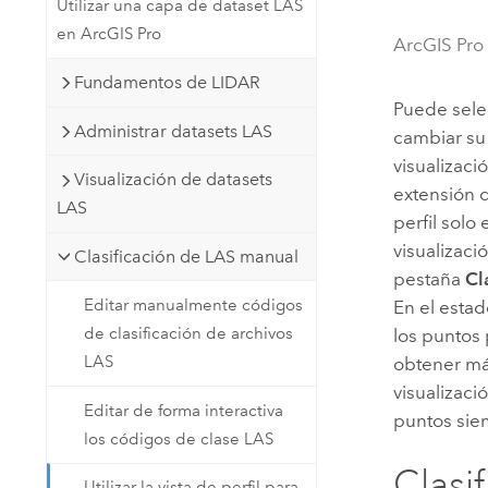
Utilizar una capa de dataset LAS
Recursos Naturales
en ArcGIS Pro
Tecnología para desarrolladores
ArcGIS Pro
Crear aplicaciones de
Fundamentos de LIDAR
representación cartográfica y
Todos los sectores
Puede selec
análisis espacial
Administrar datasets LAS
cambiar su 
visualizaci
Visualización de datasets
extensión d
Todos los productos
LAS
perfil solo
visualizaci
Clasificación de LAS manual
pestaña
Cl
Editar manualmente códigos
En el esta
de clasificación de archivos
los puntos 
LAS
obtener má
visualizaci
Editar de forma interactiva
puntos sie
los códigos de clase LAS
Clasi
Utilizar la vista de perfil para