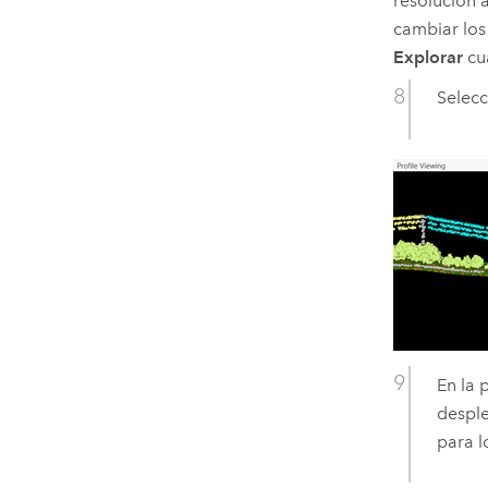
resolución 
cambiar los
Explorar
cua
Selecc
En la 
despl
para l