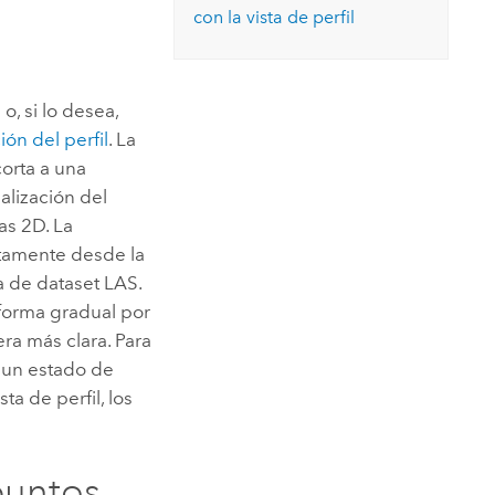
Explorar el curso
con la vista de perfil
structuras
Explorar ArcGIS Pro
Leer la historia
, si lo desea,
ión del perfil
. La
corta a una
ualización del
as 2D. La
tamente desde la
 de dataset LAS.
 forma gradual por
era más clara. Para
 un estado de
vista de perfil, los
 puntos