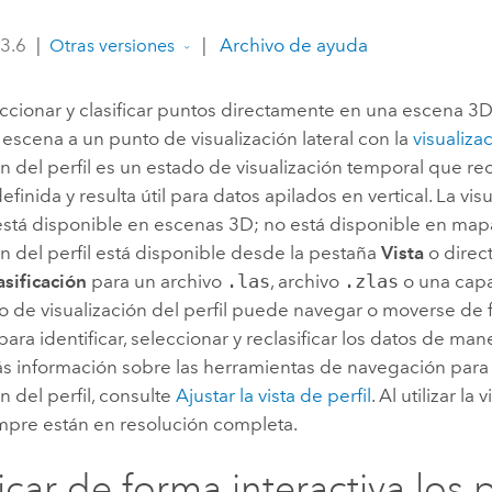
Explorar la gestión de infrae
 3.6
|
|
Archivo de ayuda
Otras versiones
Todas las historias
cionar y clasificar puntos directamente en una escena 3D o
escena a un punto de visualización lateral con la
visualizac
ón del perfil es un estado de visualización temporal que re
efinida y resulta útil para datos apilados en vertical. La vis
 está disponible en escenas 3D; no está disponible en map
ón del perfil está disponible desde la pestaña
Vista
o direc
asificación
para un archivo
.las
, archivo
.zlas
o una capa
do de visualización del perfil puede navegar o moverse de
para identificar, seleccionar y reclasificar los datos de man
s información sobre las herramientas de navegación para
ón del perfil, consulte
Ajustar la vista de perfil
. Al utilizar la 
mpre están en resolución completa.
ficar de forma interactiva los