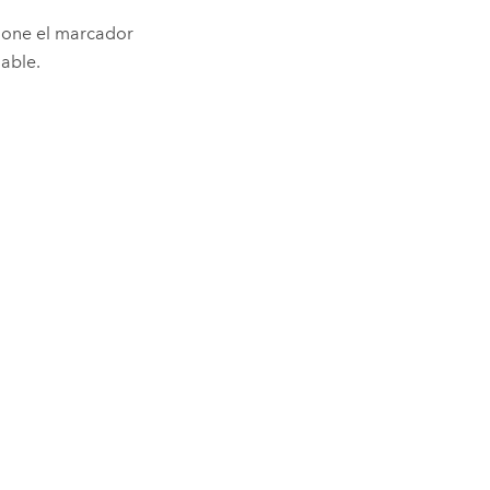
cione el marcador
gable.