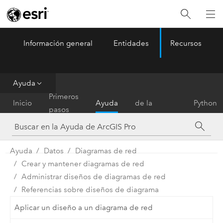
Información general
Entidades
Recursos
ArcGIS Pro
Menu
Ayuda
Referencia
Primeros
Inicio
Ayuda
de la
Python
pasos
herramienta
Ayuda
Datos
Diagramas de red
Crear y mantener diagramas de red
Administrar diseños de diagramas de red
Referencias sobre diseños de diagrama
Aplicar un diseño a un diagrama de red