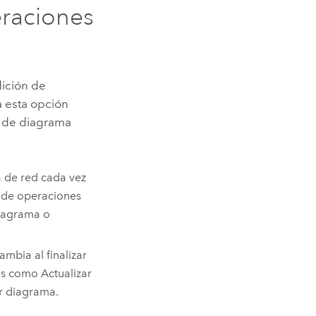
raciones
dición de
a esta opción
s de diagrama
a de red cada vez
s de operaciones
diagrama o
mbia al finalizar
es como Actualizar
r diagrama.