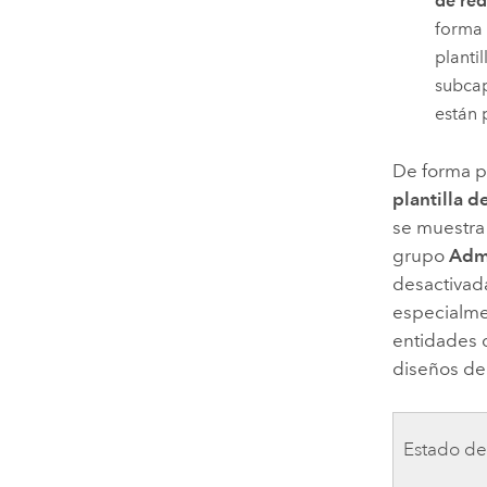
de red
forma 
planti
subcap
están 
De forma p
plantilla 
se muestra
grupo
Admi
desactivada
especialme
entidades d
diseños de
Estado de