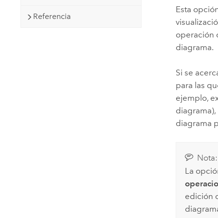
Esta opció
Referencia
visualizaci
operación 
diagrama.
Si se acer
para las qu
ejemplo, e
diagrama), 
diagrama pe
Nota:
La opci
operacio
edición 
diagrama