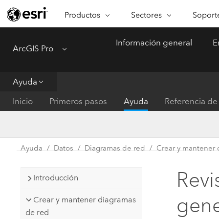
Productos
Sectores
Soporte
ARCGIS
SECTORES
SOPORTE
CA
Información general
E
ArcGIS Pro
Menu
Descripción general de ArcGIS
Arquitectura, ingeniería y
Servici
Re
Plataforma geoespacial de Esri
construcción
Ve
Soporte
para empresas
es
Ayuda
Empresa
Formac
ArcGIS Online
An
Inicio
Primeros pasos
Ayuda
Referencia de 
Conservación
Plataforma completa de
Pr
representación cartográfica de
an
Educación
SaaS
Ad
Servicios públicos de ener
Ayuda
Datos
Diagramas de red
Crear y mantener 
ArcGIS Pro
In
Gestión de instalaciones
El software SIG líder del mundo
es
Revi
Introducción
Salud y servicios humanos
ArcGIS Enterprise
gene
Crear y mantener diagramas
Sistema fundamental para SIG y
Gobierno nacional
de red
representación cartográfica