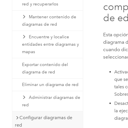
compl
red y recuperarlos
de ed
Mantener contenido de
diagramas de red
Esta opció
Encuentre y localice
diagrama de
entidades entre diagramas y
cuando dic
mapas
selecciona
Exportar contenido del
Activa
diagrama de red
que se
Eliminar un diagrama de red
tales 
Sobres
Administrar diagramas de
Desact
red
la eje
Configurar diagramas de
diagra
red