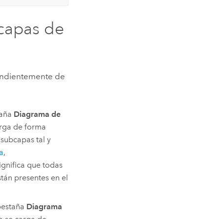
bcapas de
pendientemente de
taña
Diagrama de
rga de forma
 subcapas tal y
a
,
gnifica que todas
stán presentes en el
pestaña
Diagrama