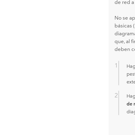
de red a
No se ap
básicas 
diagrama 
que, al 
deben c
Hag
pes
ext
Hag
de 
dia