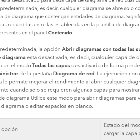
está desactivado para cada capa de diagrama de red cuand
predeterminada; es decir, cualquier diagrama se abre solo c
lla de diagrama que contengan entidades de diagrama. Signifi
as requeridas entre las establecidas en la plantilla de diagr
presentes en el panel
Contenido
.
redeterminada, la opción
Abrir diagramas con todas las 
de diagrama
está desactivada; es decir, cualquier capa de 
 con el modo
Todas las capas
desactivado de forma prede
nistrar
de la pestaña
Diagrama de red
. La ejecución con
 le permite mejorar el rendimiento al abrir cualquier diag
nte cuando solo se requieren algunas capas para mostrar 
e diagrama Utilice este modo para abrir diagramas para vis
 diagrama o editar espacios en blanco.
Estado del mod
 opción
cargar la capa