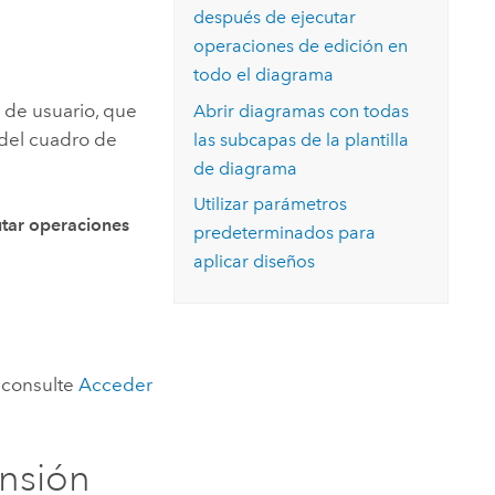
Explorar el curso
después de ejecutar
structuras
Explorar ArcGIS Pro
Leer la historia
operaciones de edición en
todo el diagrama
o de usuario, que
Abrir diagramas con todas
del cuadro de
las subcapas de la plantilla
de diagrama
Utilizar parámetros
utar operaciones
predeterminados para
aplicar diseños
 consulte
Acceder
ensión