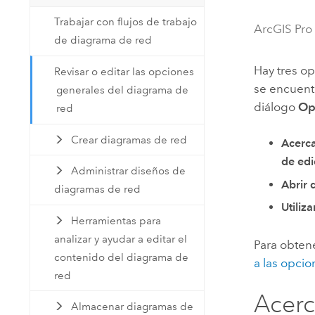
Recursos Naturales
Trabajar con flujos de trabajo
Tecnología para desarrolladores
ArcGIS Pro
de diagrama de red
Crear aplicaciones de
representación cartográfica y
Todos los sectores
Hay tres op
Revisar o editar las opciones
análisis espacial
se encuent
generales del diagrama de
diálogo
Op
red
Todos los productos
Crear diagramas de red
Acerca
de edi
Administrar diseños de
Abrir 
diagramas de red
Utiliz
Herramientas para
analizar y ayudar a editar el
Para obten
contenido del diagrama de
a las opci
red
Acerc
Almacenar diagramas de