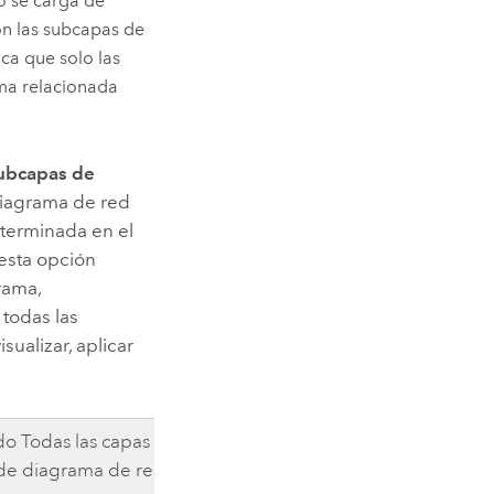
o se carga de
on las subcapas de
ca que solo las
ama relacionada
subcapas de
diagrama de red
terminada en el
 esta opción
rama,
todas las
ualizar, aplicar
o Todas las capas al
 de diagrama de red