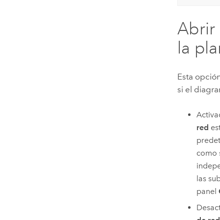
Abrir
la pl
Esta opció
si el diag
Activ
red
es
predet
como s
indepe
las su
panel
Desac