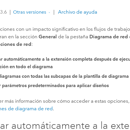
Explorar la gestión de infrae
 3.6
|
|
Archivo de ayuda
Otras versiones
Todas las historias
ciones con un impacto significativo en los flujos de trabaj
ran en la sección
General
de la pestaña
Diagrama de red
ciones de red
:
r automáticamente a la extensión completa después de ejec
ción en todo el diagrama
diagramas con todas las subcapas de la plantilla de diagrama
ar parámetros predeterminados para aplicar diseños
er más información sobre cómo acceder a estas opciones,
ones de diagrama de red
.
ar automáticamente a la ext