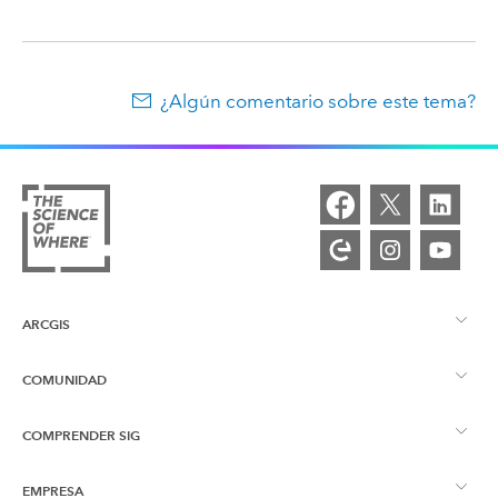
¿Algún comentario sobre este tema?
ARCGIS
COMUNIDAD
Descripción general de ArcGIS
COMPRENDER SIG
Comunidad de Esri
Representación cartográfica
EMPRESA
¿Qué son los SIG?