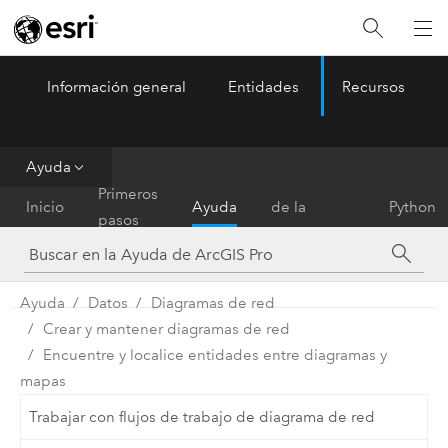
Información general
Entidades
Recursos
ArcGIS Pro
Menu
Ayuda
Referencia
Primeros
Inicio
Ayuda
de la
Python
pasos
herramienta
Ayuda
Datos
Diagramas de red
Crear y mantener diagramas de red
Encuentre y localice entidades entre diagramas y
mapas
Trabajar con flujos de trabajo de diagrama de red