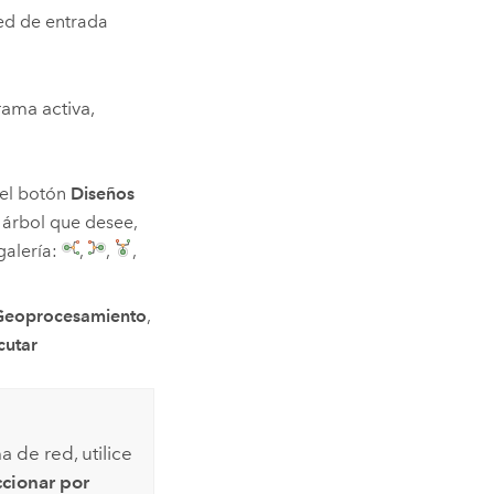
ed de entrada
rama activa,
del botón
Diseños
 árbol que desee,
galería:
,
,
,
Geoprocesamiento
,
cutar
 de red, utilice
cionar por