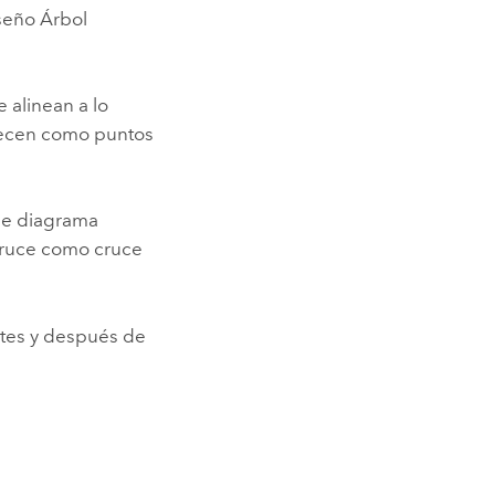
iseño Árbol
e alinean a lo
arecen como puntos
 de diagrama
 cruce como cruce
tes y después de