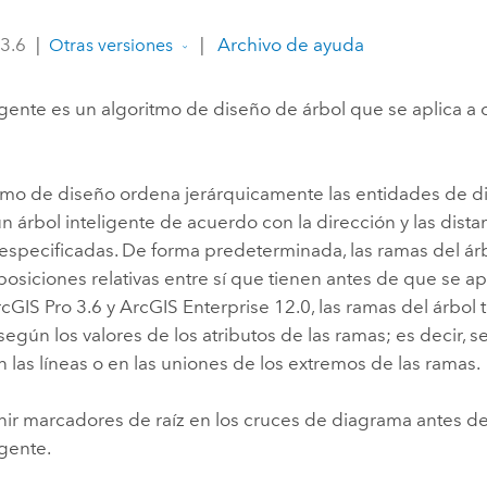
Explorar la gestión de infrae
 3.6
|
|
Archivo de ayuda
Otras versiones
Todas las historias
igente es un algoritmo de diseño de árbol que se aplica a 
itmo de diseño ordena jerárquicamente las entidades de d
n árbol inteligente de acuerdo con la dirección y las dista
especificadas. De forma predeterminada, las ramas del ár
osiciones relativas entre sí que tienen antes de que se ap
cGIS Pro 3.6
y
ArcGIS Enterprise
12.0
, las ramas del árbo
egún los valores de los atributos de las ramas; es decir, s
n las líneas o en las uniones de los extremos de las ramas.
ir marcadores de raíz en los cruces de diagrama antes de 
igente.