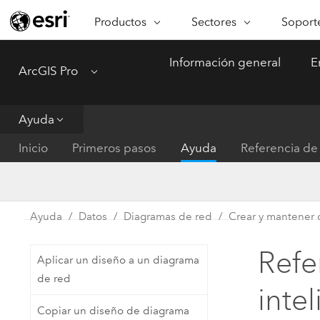
Productos
Sectores
Soporte
ARCGIS
SECTORES
SOPORTE
CA
Información general
E
ArcGIS Pro
Menu
Descripción general de ArcGIS
Arquitectura, ingeniería y
Servici
Re
Plataforma geoespacial de Esri
construcción
Ve
Soporte
para empresas
es
Ayuda
Empresa
Formac
ArcGIS Online
An
Inicio
Primeros pasos
Ayuda
Referencia de 
Conservación
Plataforma completa de
Pr
representación cartográfica de
an
Educación
SaaS
Ad
Servicios públicos de ener
Ayuda
Datos
Diagramas de red
Crear y mantener 
ArcGIS Pro
In
Gestión de instalaciones
El software SIG líder del mundo
es
Refe
Aplicar un diseño a un diagrama
Salud y servicios humanos
ArcGIS Enterprise
de red
inte
Sistema fundamental para SIG y
Gobierno nacional
Copiar un diseño de diagrama
representación cartográfica