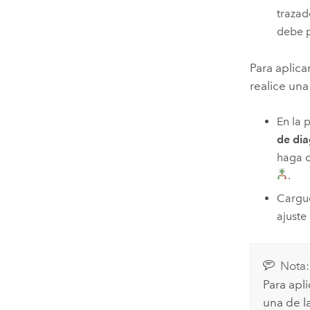
trazad
debe p
Para aplica
realice una
En la 
de di
haga c
.
Cargu
ajuste
Nota:
Para apl
una de l