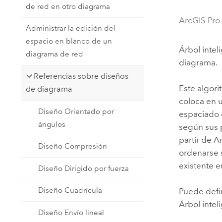
de red en otro diagrama
Recursos Naturales
Tecnología para desarrolladores
ArcGIS Pro
Administrar la edición del
Crear aplicaciones de
espacio en blanco de un
representación cartográfica y
Todos los sectores
Árbol intel
diagrama de red
análisis espacial
diagrama.
Referencias sobre diseños
Este algor
de diagrama
Todos los productos
coloca en u
Diseño Orientado por
espaciado 
ángulos
según sus p
partir de
Ar
Diseño Compresión
ordenarse s
existente e
Diseño Dirigido por fuerza
Diseño Cuadrícula
Puede defin
Árbol intel
Diseño Envío lineal