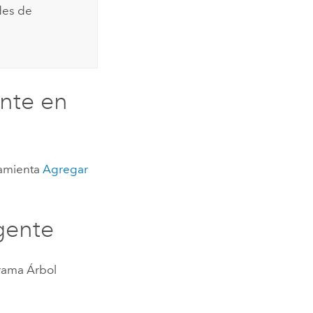
ades de
ente en
rramienta
Agregar
gente
grama Árbol