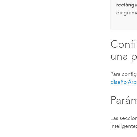
rectángu
diagrama
Confi
una p
Para config
diseño Árbo
Parám
Las seccio
inteligente