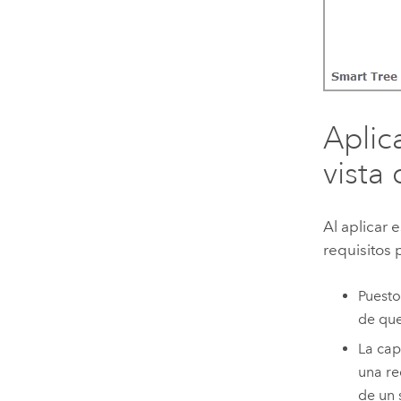
Aplic
vista
Al aplicar 
requisitos 
Puesto
de que
La cap
una re
de un 