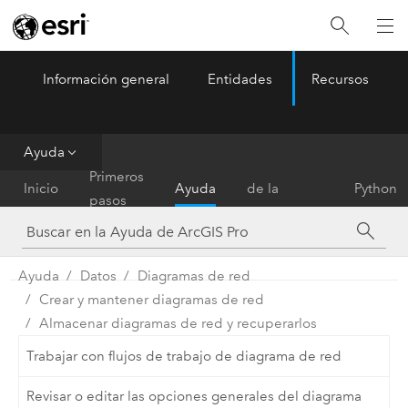
Información general
Entidades
Recursos
ArcGIS Pro
Menu
Ayuda
Referencia
Primeros
Inicio
Ayuda
de la
Python
pasos
herramienta
Ayuda
Datos
Diagramas de red
Crear y mantener diagramas de red
Almacenar diagramas de red y recuperarlos
Trabajar con flujos de trabajo de diagrama de red
Revisar o editar las opciones generales del diagrama