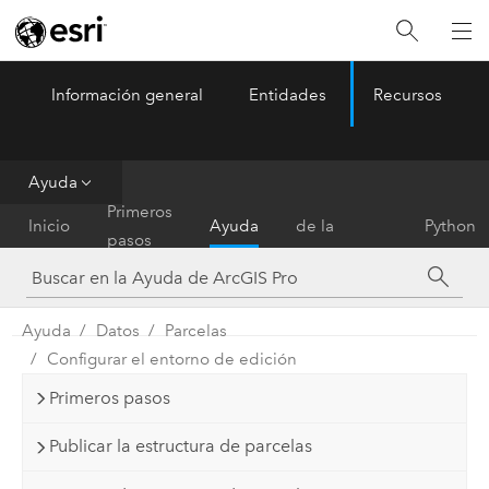
Información general
Entidades
Recursos
ArcGIS Pro
Menu
Ayuda
Referencia
Primeros
Inicio
Ayuda
de la
Python
pasos
herramienta
Ayuda
Datos
Parcelas
Configurar el entorno de edición
Primeros pasos
Publicar la estructura de parcelas